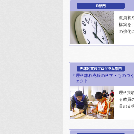
教員養
構築を
の強化
理科離れ克服の科学・ものづ
ェクト
理科実
る教員
員の支