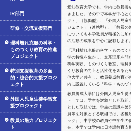
愛知教育大学でも、学内に教員養
IR部門
きました。その中で本学が中心と
クト」（協働型）、「外国人児童
ジェクト」（連携型）、「教員の
研修・交流支援部門
についても本学教員が積極的に加
の活動の成果を中心に記載します
理科離れ克服の科学・
ものづくり教育の推進
「理科離れ克服の科学・ものづく
プロジェクト
学の特性を生かし、文系理系を問
科学実験、ものづくり教室、理科
くり教育の向上と活性化を図るた
特別支援教育の多面
他大学と共有し、教員養成教育が
的・総合的支援プロジ
内に設置している「科学・ものづ
ェクト
教員養成大学には外国人児童生徒
外国人児童生徒学習支
ト」では、学生を対象とした取組
援プロジェクト
とした取組では、学生の意識を啓
員等を対象とする取組では、各種
教員の魅力プロジェク
ック』、中学校の教員や中学生の
ト
在、本学では学内に日本語教育支