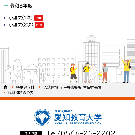
令和８年度
小論文（１次）
PDF
小論文（２次）
PDF
特別専攻科
入試情報・学生募集要項・合格者発表
試験問題の公表
Tel/0566-26-2202
入試課