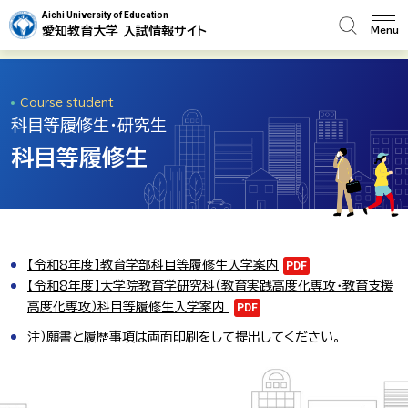
Aichi University of Education
愛知教育大学 入試情報サイト
Menu
Course student
科目等履修生・研究生
科目等履修生
【令和8年度】教育学部科目等履修生入学案内
PDF
【令和8年度】大学院教育学研究科（教育実践高度化専攻・教育支援
高度化専攻）科目等履修生入学案内
PDF
注）願書と履歴事項は両面印刷をして提出してください。