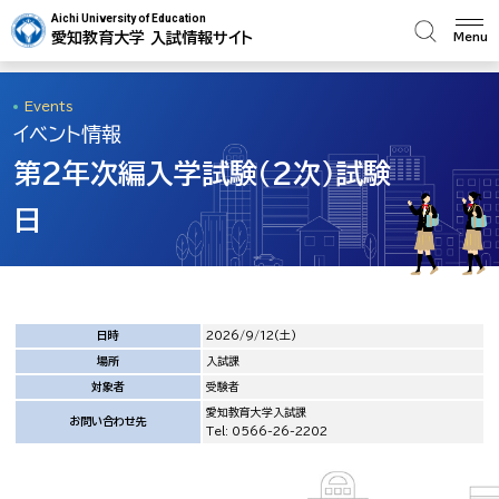
Aichi University of Education
愛知教育大学 入試情報サイト
Menu
Events
イベント情報
第2年次編入学試験（2次）試験
日
日時
2026/9/12(土)
場所
入試課
対象者
受験者
愛知教育大学入試課
お問い合わせ先
Tel: 0566-26-2202