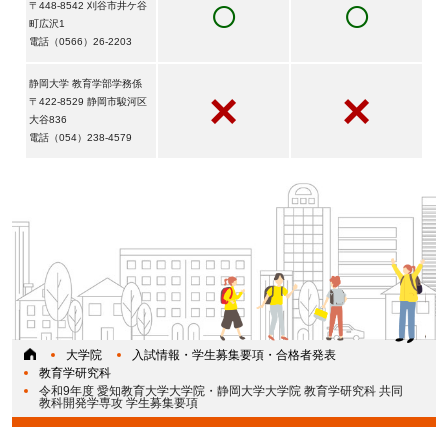
○
○
〒448-8542 刈谷市井ケ谷
町広沢1
電話（0566）26-2203
静岡大学 教育学部学務係
×
×
〒422-8529 静岡市駿河区
大谷836
電話（054）238-4579
大学院
入試情報・学生募集要項・合格者発表
教育学研究科
令和9年度 愛知教育大学大学院・静岡大学大学院 教育学研究科 共同
教科開発学専攻 学生募集要項