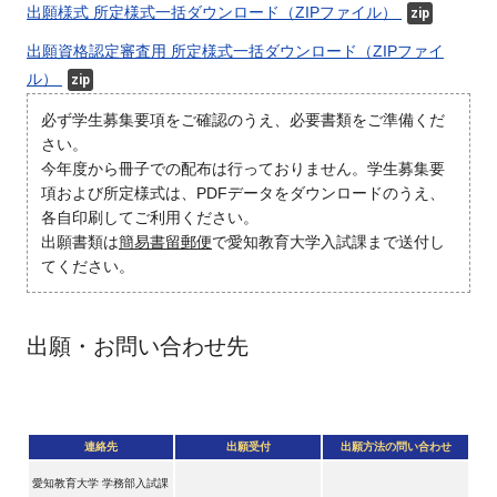
出願様式 所定様式一括ダウンロード（ZIPファイル）
zip
出願資格認定審査用 所定様式一括ダウンロード（ZIPファイ
ル）
zip
必ず学生募集要項をご確認のうえ、必要書類をご準備くだ
さい。
今年度から冊子での配布は行っておりません。学生募集要
項および所定様式は、PDFデータをダウンロードのうえ、
各自印刷してご利用ください。
出願書類は
簡易書留郵便
で愛知教育大学入試課まで送付し
てください。
出願・お問い合わせ先
連絡先
出願受付
出願方法の問い合わせ
愛知教育大学 学務部入試課