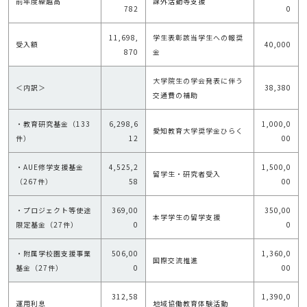
前年度繰越高
課外活動等支援
782
0
11,698,
学生表彰該当学生への報奨
受入額
40,000
870
金
大学院生の学会発表に伴う
＜内訳＞
38,380
交通費の補助
・教育研究基金（133
6,298,6
1,000,0
愛知教育大学奨学金ひらく
件）
12
00
・AUE修学支援基金
4,525,2
1,500,0
留学生・研究者受入
（267件）
58
00
・プロジェクト等使途
369,00
350,00
本学学生の留学支援
限定基金（27件）
0
0
・附属学校園支援事業
506,00
1,360,0
国際交流推進
基金（27件）
0
00
312,58
1,390,0
運用利息
地域協働教育体験活動