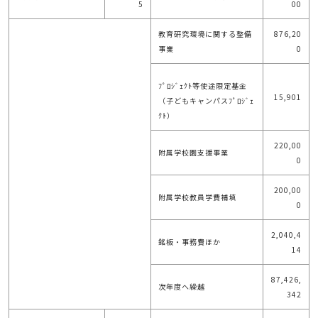
5
00
教育研究環境に関する整備
876,20
事業
0
ﾌﾟﾛｼﾞｪｸﾄ等使途限定基金
15,901
（子どもキャンパスﾌﾟﾛｼﾞｪ
ｸﾄ）
220,00
附属学校園支援事業
0
200,00
附属学校教員学費補填
0
2,040,4
銘板・事務費ほか
14
87,426,
次年度へ繰越
342