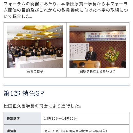
フォーラムの開催にあたり、本学田原賢一学長から本フォーラ
ム開催の目的及びこれからの教員養成に向けた本学の取組につ
いて紹介した。
会場の様子
田原学長によるあいさつ
第1部 特色GP
松田正久副学長の司会により進行した。
特別講演
13時10分～14時30分
講演者
池内 了 氏（総合研究大学院大学 学長補佐）