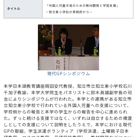
「外国人児童生徒のための教材開発と学習支援」
タイトル
－知立東小学校の実践例から－
現代GPシンポジウム
本学日本語教育講座岡田安代教授、知立市立知立東小学校石川
千加子教諭、本学大学院生をパネリストに鈴木眞雄副学長の司
会によりシンポジウムが行われた。本学との連携がある知立市
立知立東小学校で行われている外国人児童への支援について、
学校側からの報告と本学の学生からの報告を中心に進められ
た。ずっと続ける支援ではなく、いずれは自立するための橋渡
しとしての支援について説明をしたうえで、本学における現代
GPの取組、学生派遣ボランティア（学校派遣、土曜親子日本