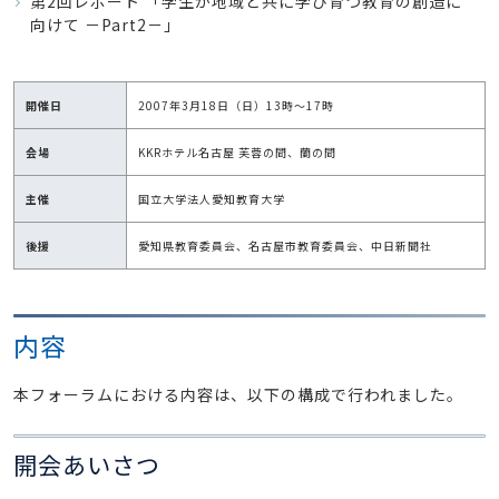
第2回レポート 「学生が地域と共に学び育つ教育の創造に
向けて －Part2－」
開催日
2007年3月18日（日）13時～17時
会場
KKRホテル名古屋 芙蓉の間、蘭の間
主催
国立大学法人愛知教育大学
後援
愛知県教育委員会、名古屋市教育委員会、中日新聞社
内容
本フォーラムにおける内容は、以下の構成で行われました。
開会あいさつ