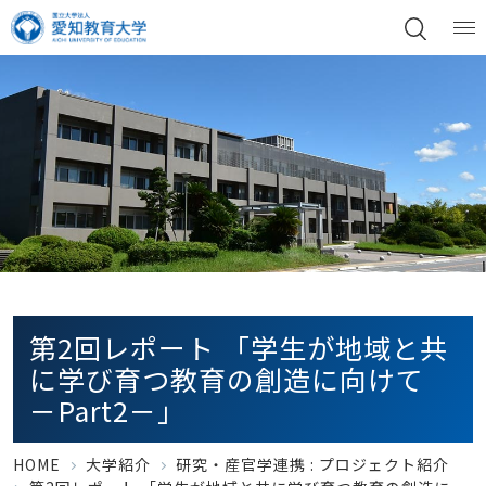
第2回レポート 「学生が地域と共
に学び育つ教育の創造に向けて
－Part2－」
HOME
大学紹介
研究・産官学連携 :
プロジェクト紹介