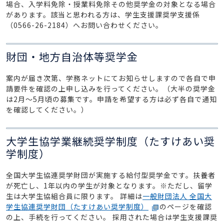
場合、入学料免除・授業料免除その他奨学金の対象となる場合
があります。該当と思われる方は、学生支援課奨学支援係
（0566-26-2184）へお問い合わせください。
財団・地方自治体等奨学金
案内が届き次第、学務ネットにてお知らせしますので各自で申
請要件を確認の上申し込みを行ってください。（大半の奨学金
は2月～5月頃の募集です。申請を希望する方は必ず各自で通知
を確認してください。）
大学生協学業継続奨学制度（たすけあい奨
学制度）
全国大学生協連奨学財団が実施する給付型奨学金です。扶養者
が死亡し、1年以内の学生が対象となります。※ただし、留学
生は大学生協組合員に限ります。 詳細は
一般財団法人 全国大
学生協連奨学財団（たすけあい奨学制度）
のページを確認
の上、手続を行ってください。 採用された場合は学生支援課奨