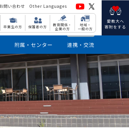
お問い合わせ
Other Languages
愛教大へ
教育関係・
地域・
寄附をする
卒業生の方
保護者の方
企業の方
一般の方
附属・センター
連携・交流