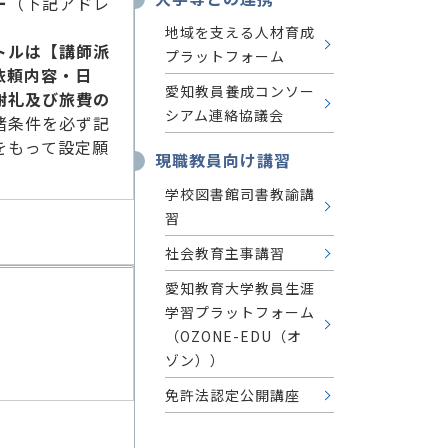
ー
（下記アドレ
地域を支える人材育成
トルは【講師派
プラットフォーム
依頼内容・日
愛知教員養成コンソー
謝礼及び旅費の
シアム連絡協議会
諸条件を必ず記
をもって設定願
現職教員向け講習
学校図書館司書教諭講
習
社会教育主事講習
愛知教育大学教員生涯
学習プラットフォーム
（OZONE-EDU（オ
ゾン））
免許法認定公開講座