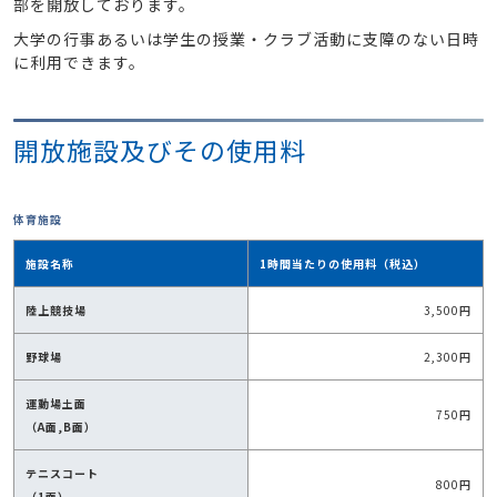
部を開放しております。
大学の行事あるいは学生の授業・クラブ活動に支障のない日時
に利用できます。
開放施設及びその使用料
体育施設
施設名称
1時間当たりの使用料（税込）
陸上競技場
3,500円
野球場
2,300円
運動場土面
750円
（A面,B面）
テニスコート
800円
（1面）