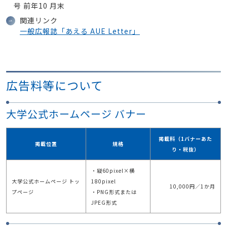
号 前年10 月末
関連リンク
一般広報誌「あえる AUE Letter」
広告料等について
大学公式ホームページ バナー
掲載料（1バナーあた
掲載位置
規格
り・税抜）
・縦60pixel×横
大学公式ホームページ トッ
180pixel
10,000円／1か月
プページ
・PNG形式または
JPEG形式