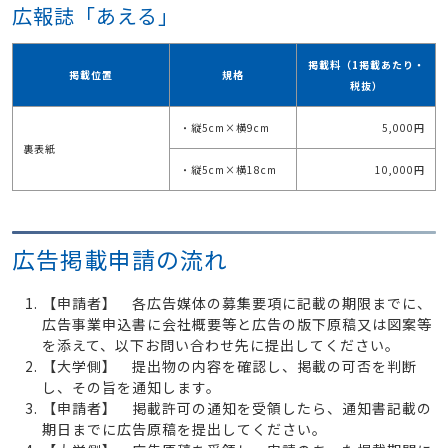
広報誌「あえる」
掲載料（1掲載あたり・
掲載位置
規格
税抜）
・縦5cm×横9cm
5,000円
裏表紙
・縦5cm×横18cm
10,000円
広告掲載申請の流れ
【申請者】 各広告媒体の募集要項に記載の期限までに、
広告事業申込書に会社概要等と広告の版下原稿又は図案等
を添えて、以下お問い合わせ先に提出してください。
【大学側】 提出物の内容を確認し、掲載の可否を判断
し、その旨を通知します。
【申請者】 掲載許可の通知を受領したら、通知書記載の
期日までに広告原稿を提出してください。