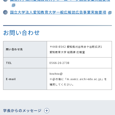
国立大学法人愛知教育大学一般広報誌広告事業実施要項
お問い合わせ
〒448-8542 愛知県刈谷市井ケ谷町広沢1
問い合わせ先
愛知教育大学 総務課 広報室
TEL
0566-26-2738
kouhou@
E-mail
※@の後に「m.auecc.aichi-edu.ac.jp」を
補完してください。
学長からのメッセージ