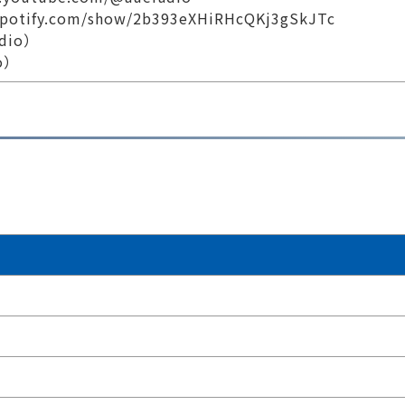
.spotify.com/show/2b393eXHiRHcQKj3gSkJTc
adio）
io）