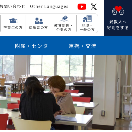
お問い合わせ
Other Languages
愛教大へ
教育関係・
地域・
寄附をする
卒業生の方
保護者の方
企業の方
一般の方
附属・センター
連携・交流