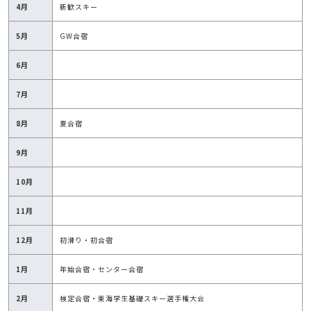
4月
新歓スキー
5月
GW合宿
6月
7月
8月
夏合宿
9月
10月
11月
12月
初滑り・初合宿
1月
年始合宿・センター合宿
2月
検定合宿・東海学生基礎スキー選手権大会