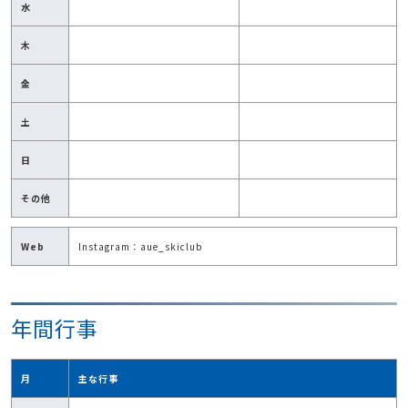
水
木
金
土
日
その他
Web
Instagram：aue_skiclub
年間行事
月
主な行事