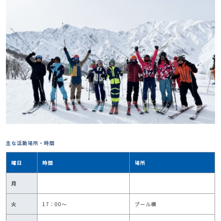
主な活動場所・時間
曜日
時間
場所
月
火
17：00～
プール横