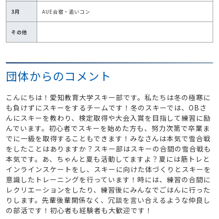
3月
AUE合宿・追いコン
その他
団体からのコメント
こんにちは！愛知教育大学スキー部です。私たちは冬の極寒に
も負けずにスキーをするチームです！冬のスキーでは、OBさ
んにスキーを教わり、検定取得や大会入賞を目指して練習に励
んでいます。初心者でスキーを始めた方も、努力次第で卒業ま
でに一級を取得することもできます！みなさんは本気で雪合戦
をしたことはありますか？スキー部はスキーの合間の雪合戦も
本気です。あ、ちゃんと夏も活動してますよ？夏には筋トレと
インラインスケートをし、スキーに向けた体づくりとスキーを
意識したトレーニングを行っています！時には、練習の合間に
レクリエーションをしたり、練習後にみんなでごはんに行った
りします。先輩後輩関係なく、冗談を言い合えるような仲良し
の部活です！初心者も経験者も大歓迎です！