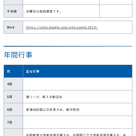
その他
水曜日は自由練習です。
Web
https://sites.google.com/site/auettc2014/
年間行事
月
主な行事
4月
5月
春リーグ、新入生歓迎会
6月
東海地区国公立体育大会、教生慰労
7月
全国教育大学卓球選手権大会、全国国公立大学卓球選手権大会、本