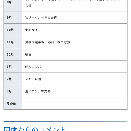
8月
合宿
9月
秋リーグ、一年生合宿
10月
東国女子
11月
愛教大選手権、部別、教生慰労
12月
納会
1月
成人コンパ
2月
スキー合宿
3月
追いコン、卒業式
その他
団体からのコメント