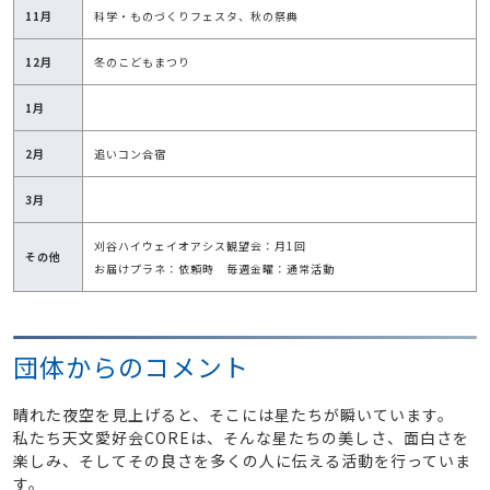
11月
科学・ものづくりフェスタ、秋の祭典
12月
冬のこどもまつり
1月
2月
追いコン合宿
3月
刈谷ハイウェイオアシス観望会：月1回
その他
お届けプラネ：依頼時 毎週金曜：通常活動
団体からのコメント
晴れた夜空を見上げると、そこには星たちが瞬いています。
私たち天文愛好会COREは、そんな星たちの美しさ、面白さを
楽しみ、そしてその良さを多くの人に伝える活動を行っていま
す。