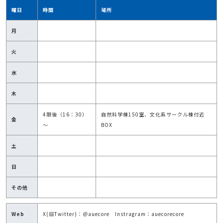
曜日
時間
場所
月
火
水
木
4限後（16：30）
自然科学棟150室、文化系サークル棟付近
金
～
BOX
土
日
その他
Web
X(旧Twitter)：＠auecore Instragram：auecorecore