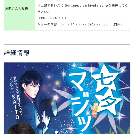
※上記アドレスに ＠m.auecc.aichi-edu.ac.jpを補完してく
お問い合わせ先
ださい。
Tel:0566-26-2681
ショーの内容 E-mail：kmukai2@gmail.com（向井）
詳細情報