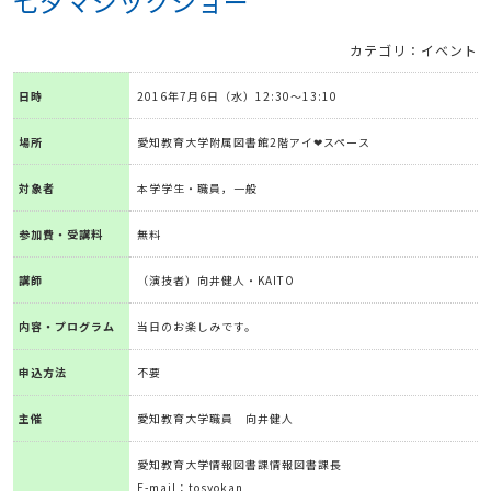
七夕マジックショー
カテゴリ：イベント
日時
2016年7月6日（水）12:30～13:10
場所
愛知教育大学附属図書館2階アイ❤スペース
対象者
本学学生・職員，一般
参加費・受講料
無料
講師
（演技者）向井健人・KAITO
内容・プログラム
当日のお楽しみです。
申込方法
不要
主催
愛知教育大学職員 向井健人
愛知教育大学情報図書課情報図書課長
E-mail：tosyokan