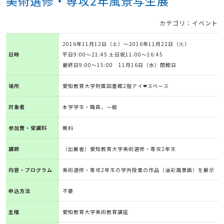
美術選修・専攻2年風景写生展
カテゴリ：イベント
2016年11月12日（土）～2016年11月22日（火）
日時
平日9:00～21:45 土日祝11:00～16:45
最終日9:00～15:00 11月16日（水）閉館日
場所
愛知教育大学附属図書館2階アイ❤スペース
対象者
本学学生・職員，一般
参加費・受講料
無料
講師
（出展者）愛知教育大学美術選修・専攻2年生
内容・プログラム
美術選修・専攻2年生の学外授業の作品（油彩風景画）を展示
申込方法
不要
主催
愛知教育大学美術教育講座