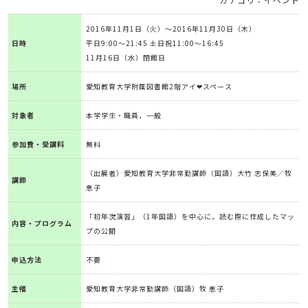
2016年11月1日（火）～2016年11月30日（木）
日時
平日9:00～21:45 土日祝11:00～16:45
11月16日（水）閉館日
場所
愛知教育大学附属図書館2階アイ❤スペース
対象者
本学学生・職員，一般
参加費・受講料
無料
（出展者）愛知教育大学非常勤講師（国語）大竹 志保美／牧
講師
恵子
「初年次演習」（1年国語）を中心に，読む際に作成したマッ
内容・プログラム
プの公開
申込方法
不要
主催
愛知教育大学非常勤講師（国語）牧 恵子