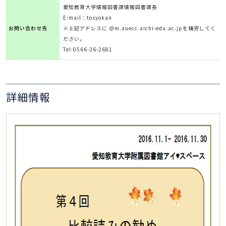
愛知教育大学情報図書課情報図書課長
E-mail：tosyokan
お問い合わせ先
※上記アドレスに ＠m.auecc.aichi-edu.ac.jpを補完してく
ださい。
Tel:0566-26-2681
詳細情報