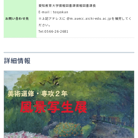
愛知教育大学情報図書課情報図書課長
E-mail：tosyokan
お問い合わせ先
※上記アドレスに ＠m.auecc.aichi-edu.ac.jpを補完してく
ださい。
Tel:0566-26-2681
詳細情報