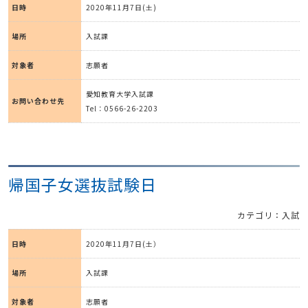
日時
2020年11月7日(土)
場所
入試課
対象者
志願者
愛知教育大学入試課
お問い合わせ先
Tel：0566-26-2203
帰国子女選抜試験日
カテゴリ：入試
日時
2020年11月7日(土）
場所
入試課
対象者
志願者