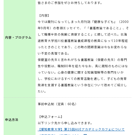
皆さまのご参加をぜひお待ちしております。
【内容】
今では廃刊になってしまった月刊誌『健康な子ども』（2000
年9月号）の巻頭エッセイで、「「養護教諭であること」、そ
して職種全体の発展に貢献すること」と題して述べた。北海
内容・プログラム
道教育大学旭川校養護教諭養成課程の教員になって10年程経
ったときのことであり、この時の問題意識は今なお変わらな
い不変の真理である。
保健室の先生と言われがちな養護教諭（保健の先生）の専門
性や役割は、職制80年を経た今なお、真に周知のものにはな
っていない。心身の健康に関する知識理解等の専門をいか
し、学校におけるすべての教育活動を通して、子どもの発育
発達を支援する養護教諭という存在について改めてご紹介し
たい。
事前申込制（定員：60名）
【申込フォーム】
申込方法
以下リンク先から申し込みできます。
【愛知教育大学】第25回AUEアカデミックカフェについて