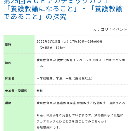
第25回ＡＵＥアカデミックカフェ
「養護教諭になること」・「養護教諭
であること」の探究
カテゴリ：イベント
2022年3月15日（火）17時30分～19時00分
日時
・受付開始 17時～
愛知教育大学 次世代教育イノベーション棟 AUEカキツバタホ
場所
ール
対象者
本学教職員，学生，一般（高校生以上）
参加費・受講料
無料
講師
愛知教育大学 養護教育講座 特別教授／名誉教授 後藤ひとみ
お茶とお菓子をご用意していますので，飲み物片手に気軽に
アカデミックなひとときを過ごしてみませんか？
参加費無料です。