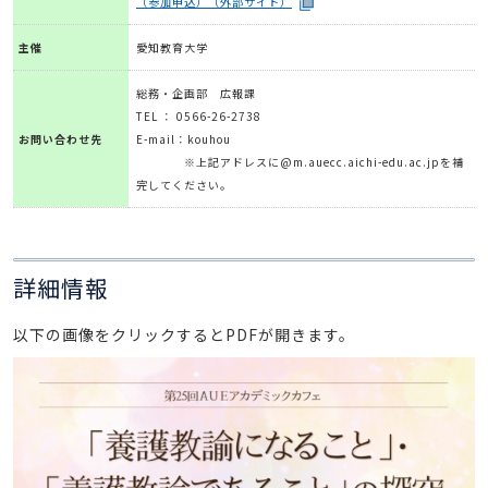
（参加申込）（外部サイト）
主催
愛知教育大学
総務・企画部 広報課
TEL ： 0566-26-2738
お問い合わせ先
E-mail：kouhou
※上記アドレスに@m.auecc.aichi-edu.ac.jpを補
完してください。
詳細情報
以下の画像をクリックするとPDFが開きます。