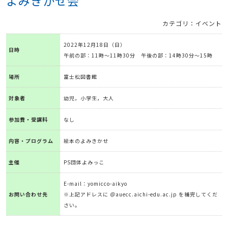
よみきかせ会
カテゴリ：イベント
2022年12月18日（日）
日時
午前の部：11時～11時30分 午後の部：14時30分～15時
場所
富士松図書館
対象者
幼児，小学生，大人
参加費・受講料
なし
内容・プログラム
絵本のよみきかせ
主催
PS団体よみっこ
E-mail：yomicco-aikyo
お問い合わせ先
※上記アドレスに ＠auecc.aichi-edu.ac.jp を補完してくだ
さい。