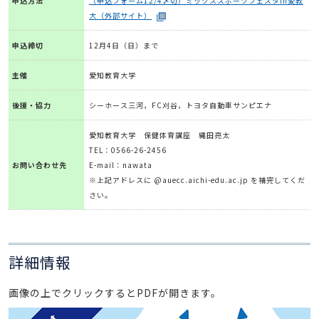
申込方法
（申込フォーム12/4〆切）ミックススポーツフェスタin愛教
大（外部サイト）
申込締切
12月4日（日）まで
主催
愛知教育大学
後援・協力
シーホース三河，FC刈谷，トヨタ自動車サンピエナ
愛知教育大学 保健体育講座 縄田亮太
TEL：0566-26-2456
お問い合わせ先
E-mail：nawata
※上記アドレスに @auecc.aichi-edu.ac.jp を補完してくだ
さい。
詳細情報
画像の上でクリックするとPDFが開きます。