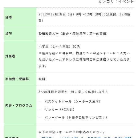
カテゴリ：イベント
2022年12月18日（日）9時～12時（8時30分受付，12時解
日時
散）
場所
愛知教育大学（集合・解散場所：第一体育館）
小学生（１～４年生）60名
※定員を超えた場合は，抽選のうえ申込フォームにて入力い
対象者
ただいたメールアドレスに参加可否をご連絡させていただき
ます。
参加費・受講料
無料
3つの種目を選手と一緒に楽しく体験しよう！
バスケットボール（シーホース三河）
内容・プログラム
サッカー（FC刈谷）
バレーボール（トヨタ自動車サンピエナ）
以下の申込フォームからお申込みください。