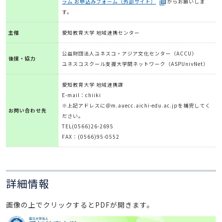
ラム お申込みフォーム（外部サイト）
からお願いしま
す。
主催
愛知教育大学 地域連携センター
公益財団法人ユネスコ・アジア文化センター（ACCU）
後援・協力
ユネスコスクール支援大学間ネットワーク（ASPUnivNet）
愛知教育大学 地域連携課
E-mail：chiiki
※上記アドレスに＠m.auecc.aichi-edu.ac.jpを補完してく
お問い合わせ先
ださい。
TEL(0566)26-2695
FAX：(0566)95-0552
詳細情報
画像の上でクリックするとPDFが開きます。