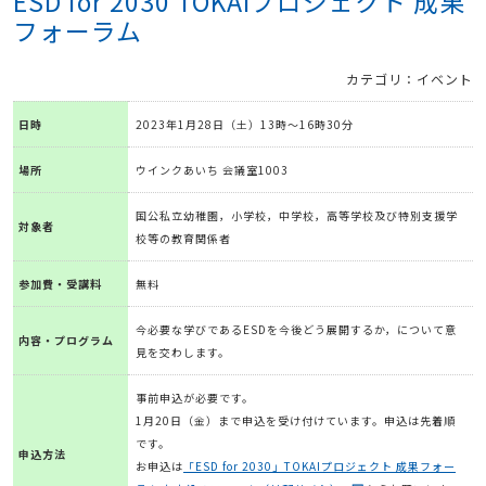
ESD for 2030 TOKAIプロジェクト 成果
フォーラム
カテゴリ：イベント
日時
2023年1月28日（土）13時～16時30分
場所
ウインクあいち 会議室1003
国公私立幼稚園，小学校，中学校，高等学校及び特別支援学
対象者
校等の教育関係者
参加費・受講料
無料
今必要な学びであるESDを今後どう展開するか，について意
内容・プログラム
見を交わします。
事前申込が必要です。
1月20日（金）まで申込を受け付けています。申込は先着順
です。
申込方法
お申込は
「ESD for 2030」TOKAIプロジェクト 成果フォー