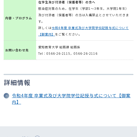
在学生及び付添者（保護者等）の方へ
感染症対策のため，在学生（学部1～3年生，大学院1年生）
及び付添者（保護者等）の方は入構禁止とさせていただきま
内容・プログラム
す。
詳しくは
令和4年度 卒業式及び大学院学位記授与式について
【御案内】
をご覧ください。
愛知教育大学 総務課 総務係
お問い合わせ先
Tel：0566-26-2115，0566-26-2116
詳細情報
令和4年度 卒業式及び大学院学位記授与式について【御案
内】