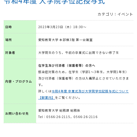
令和4年度 大学院学位記授与式
カテゴリ：イベント
日時
2023年3月23日（木）18:30～
場所
愛知教育大学 本部棟3階 第一会議室
対象者
大学院生のうち，午前の卒業式に出席できない修了生
在学生及び付添者（保護者等）の方へ
感染症対策のため，在学生（学部1～3年生，大学院1年生）
及び付添者（保護者等）の方は入構禁止とさせていただきま
内容・プログラム
す。
詳しくは
令和4年度 卒業式及び大学院学位記授与式について
【御案内】
をご覧ください。
愛知教育大学 総務課 総務係
お問い合わせ先
Tel：0566-26-2115，0566-26-2116