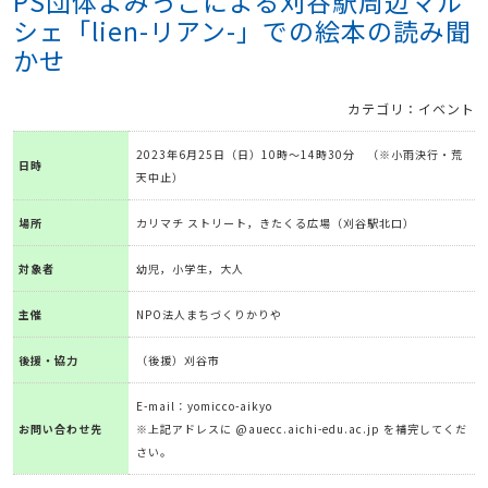
PS団体よみっこによる刈谷駅周辺マル
シェ「lien-リアン-」での絵本の読み聞
かせ
カテゴリ：イベント
2023年6月25日（日）10時～14時30分 （※小雨決行・荒
日時
天中止）
場所
カリマチ ストリート，きたくる広場（刈谷駅北口）
対象者
幼児，小学生，大人
主催
NPO法人まちづくりかりや
後援・協力
（後援）刈谷市
E-mail：yomicco-aikyo
お問い合わせ先
※上記アドレスに @auecc.aichi-edu.ac.jp を補完してくだ
さい。