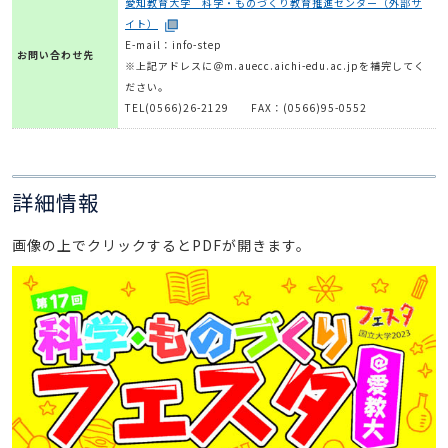
愛知教育大学 科学・ものづくり教育推進センター（外部サ
イト）
E-mail：info-step
お問い合わせ先
※上記アドレスに＠m.auecc.aichi-edu.ac.jpを補完してく
ださい。
TEL(0566)26-2129 FAX：(0566)95-0552
詳細情報
画像の上でクリックするとPDFが開きます。