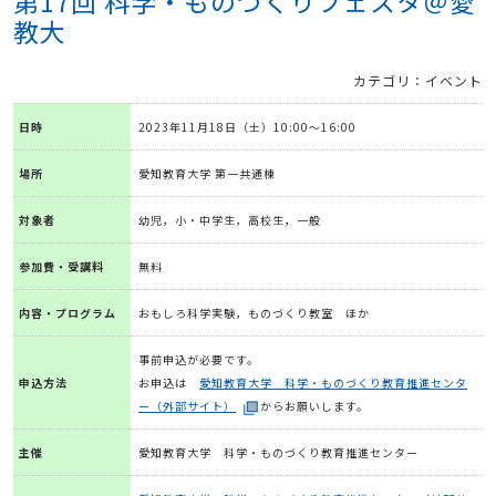
第17回 科学・ものづくりフェスタ＠愛
教大
カテゴリ：イベント
日時
2023年11月18日（土）10:00～16:00
場所
愛知教育大学 第一共通棟
対象者
幼児，小・中学生，高校生，一般
参加費・受講料
無料
内容・プログラム
おもしろ科学実験，ものづくり教室 ほか
事前申込が必要です。
申込方法
お申込は
愛知教育大学 科学・ものづくり教育推進センタ
ー（外部サイト）
からお願いします。
主催
愛知教育大学 科学・ものづくり教育推進センター