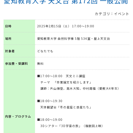
愛知教育大学 天文台 第172回 一般公開
カテゴリ：イベント
日時
2025年2月15日（土） 17:00～19:00
場所
愛知教育大学 自然科学棟 5階 534室・屋上天文台
対象者
どなたでも
参加費・受講料
無料
■17:00～18:00 天文ミニ講座
テーマ 「卒業論文を紹介します」
講師：片山博登，高木大知，中村周福（愛教大4年生）
■18:00～19:30
天体観望会「冬の星座と惑星たち」
内容・プログラム
■18:00～19:00
3Dシアター「3D宇宙の旅」（複数回上映）