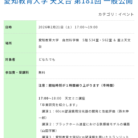
愛知教育大学 天文台 第181回 一般公開
カテゴリ：イベント
日時
2026年2月21日（土） 17:00～19:00
愛知教育大学 自然科学棟 5階 534室・562室 ＆ 屋上天文
場所
台
対象者
どなたでも
参加費・受講料
無料
注意：開始時刻が１時間繰り上がります（冬時間）
17:00
～18:00 天文ミニ講座
「卒業研究を紹介します」
講演１：60cm望遠鏡用分光器の開発と性能評価（鈴木伸
一郎）
講演２：ブラックホール連星における鉄輝線モデルの構築
（山田宇展）
講演３：愛知教育大学60cm望遠鏡を用いたトランジット