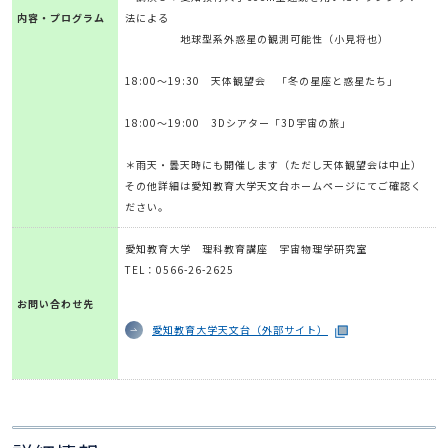
内容・プログラム
法による
地球型系外惑星の観測可能性（小見将也）
18:00～19:30 天体観望会 「冬の星座と惑星たち」
18:00～19:00 3Dシアター「3D宇宙の旅」
＊雨天・曇天時にも開催します（ただし天体観望会は中止）
その他詳細は愛知教育大学天文台ホームページにてご確認く
ださい。
愛知教育大学 理科教育講座 宇宙物理学研究室
TEL：0566-26-2625
お問い合わせ先
愛知教育大学天文台（外部サイト）