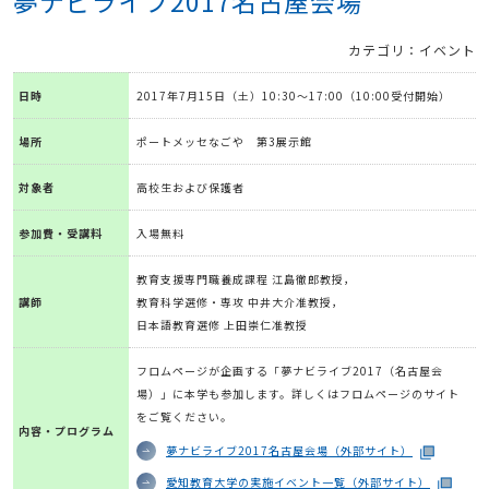
夢ナビライブ2017名古屋会場
カテゴリ：イベント
日時
2017年7月15日（土）10:30～17:00（10:00受付開始）
場所
ポートメッセなごや 第3展示館
対象者
高校生および保護者
参加費・受講料
入場無料
教育支援専門職養成課程 江島徹郎教授，
講師
教育科学選修・専攻 中井大介准教授，
日本語教育選修 上田崇仁准教授
フロムページが企画する「夢ナビライブ2017（名古屋会
場）」に本学も参加します。詳しくはフロムページのサイト
をご覧ください。
内容・プログラム
夢ナビライブ2017名古屋会場（外部サイト）
愛知教育大学の実施イベント一覧（外部サイト）