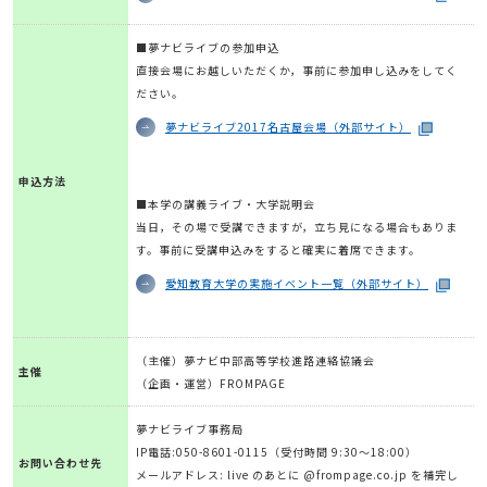
■夢ナビライブの参加申込
直接会場にお越しいただくか，事前に参加申し込みをしてく
ださい。
夢ナビライブ2017名古屋会場（外部サイト）
申込方法
■本学の講義ライブ・大学説明会
当日，その場で受講できますが，立ち見になる場合もありま
す。事前に受講申込みをすると確実に着席できます。
愛知教育大学の実施イベント一覧（外部サイト）
（主催）夢ナビ中部高等学校進路連絡協議会
主催
（企画・運営）FROMPAGE
夢ナビライブ事務局
IP電話:050-8601-0115（受付時間 9:30～18:00）
お問い合わせ先
メールアドレス: live のあとに @frompage.co.jp を補完し