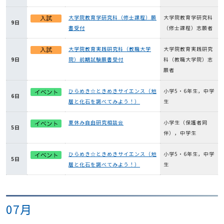
大学院教育学研究科（修士課程）願
大学院教育学研究科
9日
書受付
（修士課程）志願者
大学院教育実践研究科（教職大学
大学院教育実践研究
9日
院）前期試験願書受付
科（教職大学院）志
願者
ひらめき☆ときめきサイエンス（地
小学5・6年生，中学
6日
層と化石を調べてみよう！）
生
夏休み自由研究相談会
小学生（保護者同
5日
伴），中学生
ひらめき☆ときめきサイエンス（地
小学5・6年生，中学
5日
層と化石を調べてみよう！）
生
07月