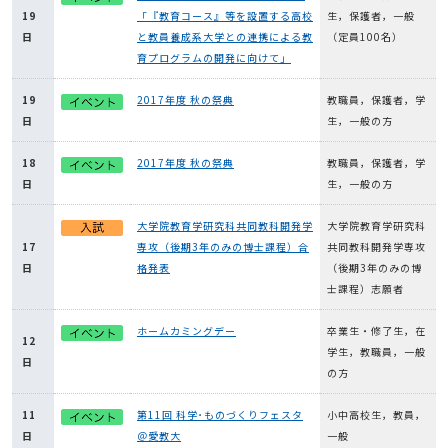
19
「『教育コース』等を設置する高校
生，保護者，一般
日
と教員養成系大学との連携による教
（定員100名）
育プログラムの開発に向けて」
19
2017年度 秋の祭典
教職員，保護者，学
日
生，一般の方
18
2017年度 秋の祭典
教職員，保護者，学
日
生，一般の方
大学院教育学研究科共同教科開発学
大学院教育学研究科
17
専攻（後期3年のみの博士課程）合
共同教科開発学専攻
日
格発表
（後期3年のみの博
士課程）志願者
ホームカミングデー
卒業生・修了生，在
12
学生，教職員，一般
日
の方
11
第11回 科学･ものづくりフェスタ
小中高校生，教員，
日
＠愛教大
一般