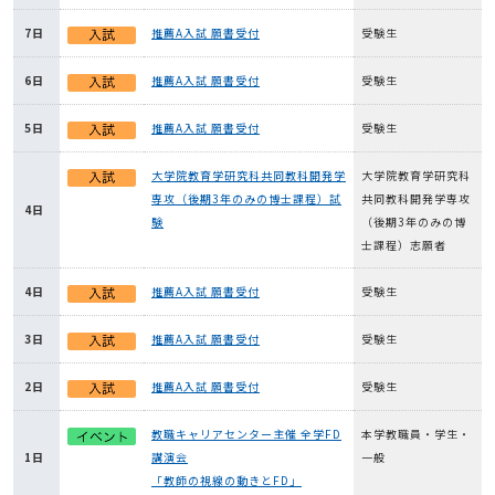
7日
推薦A入試 願書受付
受験生
6日
推薦A入試 願書受付
受験生
5日
推薦A入試 願書受付
受験生
大学院教育学研究科共同教科開発学
大学院教育学研究科
専攻（後期3年のみの博士課程）試
共同教科開発学専攻
4日
験
（後期3年のみの博
士課程）志願者
4日
推薦A入試 願書受付
受験生
3日
推薦A入試 願書受付
受験生
2日
推薦A入試 願書受付
受験生
教職キャリアセンター主催 全学FD
本学教職員・学生・
1日
講演会
一般
「教師の視線の動きとFD」