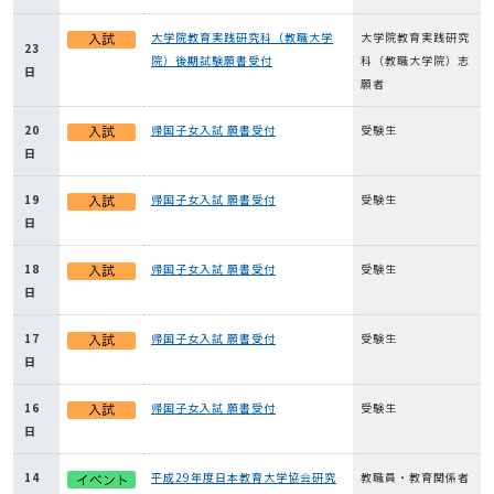
大学院教育実践研究科（教職大学
大学院教育実践研究
23
院）後期試験願書受付
科（教職大学院）志
日
願者
20
帰国子女入試 願書受付
受験生
日
19
帰国子女入試 願書受付
受験生
日
18
帰国子女入試 願書受付
受験生
日
17
帰国子女入試 願書受付
受験生
日
16
帰国子女入試 願書受付
受験生
日
14
平成29年度日本教育大学協会研究
教職員・教育関係者