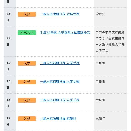
日
23
一般入試後期日程 合格発表
受験生
日
平成28年度 大学院修了証書授与式
午前の卒業式に出席
23
できない昼夜開講コ
日
ース及び教職大学院
の修了生
15
一般入試前期日程 入学手続
合格者
日
14
一般入試前期日程 入学手続
合格者
日
13
一般入試前期日程 入学手続
合格者
日
12
一般入試後期日程 試験日
受験生
日