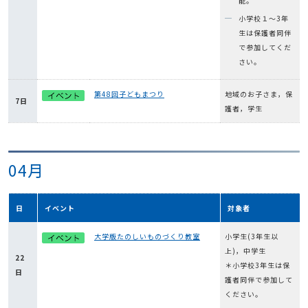
能。
小学校１～3年
生は保護者同伴
で参加してくだ
さい。
第48回子どもまつり
地域のお子さま，保
7日
護者，学生
04月
日
イベント
対象者
大学版たのしいものづくり教室
小学生(3年生以
上)，中学生
22
＊小学校3年生は保
日
護者同伴で参加して
ください。