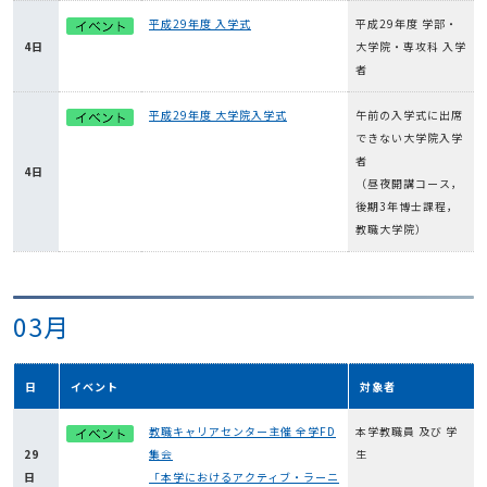
平成29年度 入学式
平成29年度 学部・
4日
大学院・専攻科 入学
者
平成29年度 大学院入学式
午前の入学式に出席
できない大学院入学
者
4日
（昼夜開講コース，
後期3年博士課程，
教職大学院）
03月
日
イベント
対象者
教職キャリアセンター主催 全学FD
本学教職員 及び 学
29
集会
生
日
「本学におけるアクティブ・ラーニ