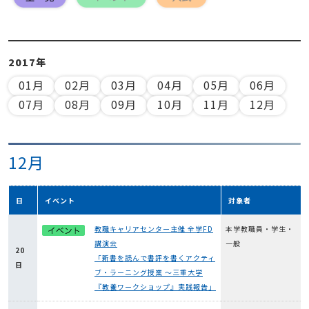
2017年
01月
02月
03月
04月
05月
06月
07月
08月
09月
10月
11月
12月
12月
日
イベント
対象者
教職キャリアセンター主催 全学FD
本学教職員・学生・
講演会
一般
20
「新書を読んで書評を書くアクティ
日
ブ・ラーニング授業 ～三重大学
『教養ワークショップ』実践報告」