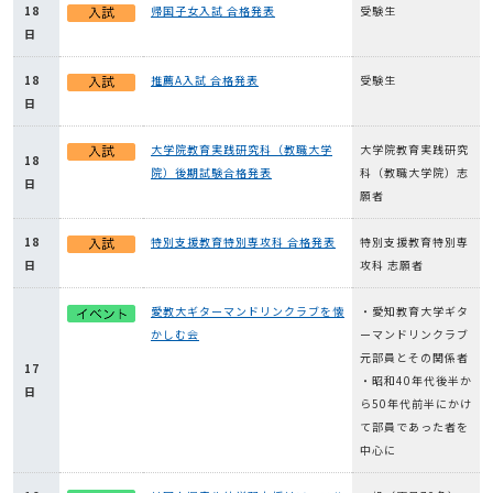
18
帰国子女入試 合格発表
受験生
日
18
推薦A入試 合格発表
受験生
日
大学院教育実践研究科（教職大学
大学院教育実践研究
18
院）後期試験合格発表
科（教職大学院）志
日
願者
18
特別支援教育特別専攻科 合格発表
特別支援教育特別専
日
攻科 志願者
愛教大ギターマンドリンクラブを懐
・愛知教育大学ギタ
かしむ会
ーマンドリンクラブ
元部員とその関係者
17
・昭和40年代後半か
日
ら50年代前半にかけ
て部員であった者を
中心に