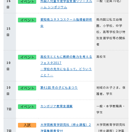
16
外国人児童生徒学習支援リソースル
一般（定員70名）
日
ーム シンポジウム
愛知県ユネスコスクール指導者研修
県内国公私立幼稚
会
園，小学校，中学
15
校，高等学校及び特
日
別支援学校等の関係
者
高校生とともに教師の魅力を考える
高校生
10
フェスタ2017
日
―学校の先生になるって，どういう
こと？―
10
第41回 冬の子どもまつり
地域のお子さま，保
日
護者，学生
カンボジア教育支援展
一般・本学教職員・
7日
学生
大学院教育学研究科（修士課程）2
大学院教育学研究科
7日
次募集願書受付
（修士課程）2次募