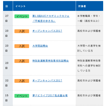
日
イベント
対象者
27
第13回AUEアカデミックカフェ
本学教職員・学生・
日
「平城宮の歩き方」
一般（高校生以上）
23
オープンキャンパス2017
高校生および保護者
日
23
大学院説明会
大学院への進学を検
日
討している方
特別支援教育特別専攻科説明会
特別支援教育特別専
23
攻科への進学を検討
日
している方
22
オープンキャンパス2017
高校生および保護者
日
15
夢ナビライブ2017名古屋会場
高校生および保護者
日