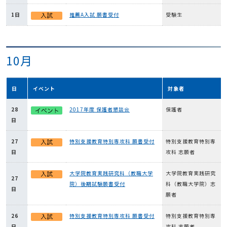
1日
推薦A入試 願書受付
受験生
10月
日
イベント
対象者
28
2017年度 保護者懇談会
保護者
日
27
特別支援教育特別専攻科 願書受付
特別支援教育特別専
日
攻科 志願者
大学院教育実践研究科（教職大学
大学院教育実践研究
27
院）後期試験願書受付
科（教職大学院）志
日
願者
26
特別支援教育特別専攻科 願書受付
特別支援教育特別専
日
攻科 志願者