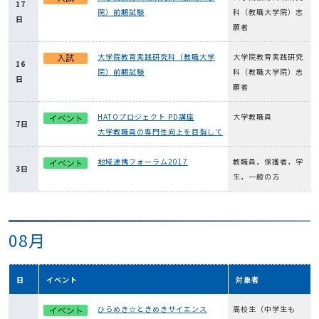
17
院）前期試験
科（教職大学院）志
日
願者
大学院教育実践研究科（教職大学
大学院教育実践研究
16
院）前期試験
科（教職大学院）志
日
願者
HATOプロジェクト PD講座
大学教職員
7日
大学教職員の専門性向上を目指して
地域連携フォーラム2017
教職員，保護者，学
3日
生，一般の方
08月
日
イベント
対象者
ひらめき☆ときめきサイエンス
高校生（中学生も