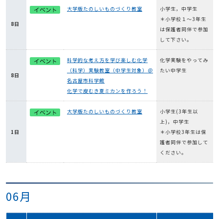
大学版たのしいものづくり教室
小学生，中学生
＊小学校１～3年生
8日
は保護者同伴で参加
して下さい。
科学的な考え方を学び楽しむ化学
化学実験をやってみ
（科学）実験教室（中学生対象）＠
たい中学生
8日
名古屋市科学館
化学で皮むき夏ミカンを作ろう！
大学版たのしいものづくり教室
小学生(3年生以
上)，中学生
1日
＊小学校3年生は保
護者同伴で参加して
ください。
06月