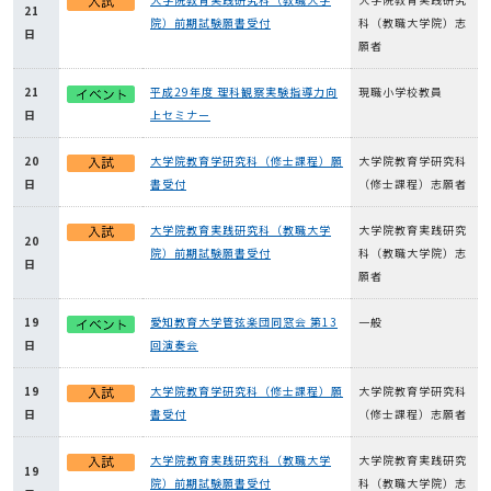
21
院）前期試験願書受付
科（教職大学院）志
日
願者
21
平成29年度 理科観察実験指導力向
現職小学校教員
日
上セミナー
20
大学院教育学研究科（修士課程）願
大学院教育学研究科
日
書受付
（修士課程）志願者
大学院教育実践研究科（教職大学
大学院教育実践研究
20
院）前期試験願書受付
科（教職大学院）志
日
願者
19
愛知教育大学管弦楽団同窓会 第13
一般
日
回演奏会
19
大学院教育学研究科（修士課程）願
大学院教育学研究科
日
書受付
（修士課程）志願者
大学院教育実践研究科（教職大学
大学院教育実践研究
19
院）前期試験願書受付
科（教職大学院）志