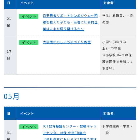
日
イベント
対象者
日英若者サポートシンポジウム～困
学生，教職員，一般
21
難を抱えた子ども・若者に社会的企
の方
日
業は未来を切り開けるか～
大学版たのしいものづくり教室
小学生(3年生以
上)，中学生
17
＊小学校3年生は保
日
護者同伴で参加して
下さい。
05月
日
イベント
対象者
ICT教育基盤センター・教職キャリ
本学教職員・学生・
31
アセンター共催 全学FD集会
一般
日
「教科教育におけるICT教育の現状