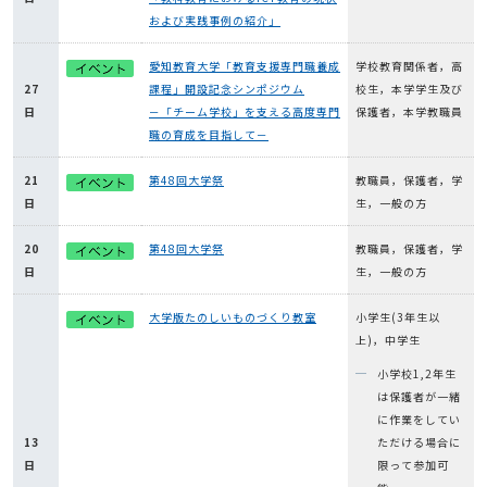
および実践事例の紹介」
愛知教育大学「教育支援専門職養成
学校教育関係者，高
27
課程」開設記念シンポジウム
校生，本学学生及び
日
－「チーム学校」を支える高度専門
保護者，本学教職員
職の育成を目指して－
21
第48回大学祭
教職員，保護者，学
日
生，一般の方
20
第48回大学祭
教職員，保護者，学
日
生，一般の方
大学版たのしいものづくり教室
小学生(3年生以
上)，中学生
小学校1,2年生
は保護者が一緒
に作業をしてい
13
ただける場合に
日
限って参加可