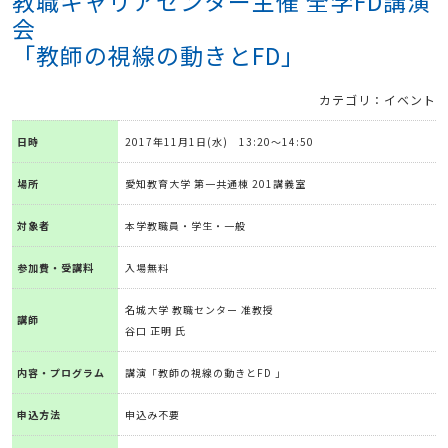
教職キャリアセンター主催 全学FD講演
会
「教師の視線の動きとFD」
カテゴリ：イベント
日時
2017年11月1日(水) 13:20～14:50
場所
愛知教育大学 第一共通棟 201講義室
対象者
本学教職員・学生・一般
参加費・受講料
入場無料
名城大学 教職センター 准教授
講師
谷口 正明 氏
内容・プログラム
講演「教師の視線の動きとFD 」
申込方法
申込み不要