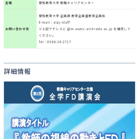
主催
愛知教育大学 教職キャリアセンター
愛知教育大学 企画課 教育企画室教育企画係
E-mail：alpj-staff
お問い合わせ先
※上記アドレスに @m.auecc.aichi-edu.ac.jp を補完して
ください。
Tel：0566-26-2717
詳細情報