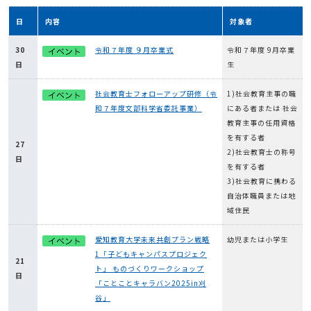
日
内容
対象者
30
令和７年度 ９月卒業式
令和７年度 9月卒業
日
生
社会教育士フォローアップ研修（令
1)社会教育主事の職
和７年度文部科学省委託事業）
にある者または 社会
教育主事の任用資格
を有する者
27
2)社会教育士の称号
日
を有する者
3)社会教育に携わる
自治体職員または地
域住民
愛知教育大学未来共創プラン戦略
幼児または小学生
1「子どもキャンパスプロジェク
21
ト」 ものづくりワークショップ
日
「ことことキャラバン2025in刈
谷」