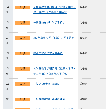
14
大学院教育学研究科（教職大学院・
合格者
日
修士課程）2次募集入学手続
13
一般選抜(前期)入学手続き
合格者
日
13
第2年次編入学（3次）入学手続き
合格者
日
13
特別専攻科 2次入学手続
合格者
日
13
大学院教育学研究科（教職大学院・
合格者
日
修士課程）2次募集入学手続
12
一般選抜(後期)試験日
受験者
日
7日
一般選抜(前期)合格者発表
受験者