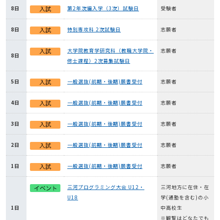
8日
第2年次編入学（3次）試験日
受験者
8日
特別専攻科 2次試験日
志願者
大学院教育学研究科（教職大学院・
志願者
8日
修士課程）2次募集試験日
5日
一般選抜(前期・後期)願書受付
志願者
4日
一般選抜(前期・後期)願書受付
志願者
3日
一般選抜(前期・後期)願書受付
志願者
2日
一般選抜(前期・後期)願書受付
志願者
1日
一般選抜(前期・後期)願書受付
志願者
三河プログラミング大会 U12・
三河地方に在住・在
U18
学(通塾を含む)の小
1日
中高校生
※観覧はどなたでも