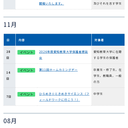
開催いたします。
及びそれを志す学生
11月
日
内容
対象者
28
2026年度愛知教育大学保護者懇談
愛知教育大学に在籍
日
会
する学生の保護者
第11回ホームカミングデー
卒業生・修了生，在
14
学生，教職員，一般
日
の方
ひらめき☆ときめきサイエンス（フ
中学生
7日
ィールドワークに行こう！）
08月