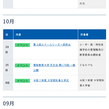
の方
10月
日
内容
対象者
第２回スクールリーダー研修会
小・中・高・特別支
29
援学校の管理職及び
日
教育委員会関係者
25
愛知教育大学 天文台 第179回 一般
どなたでも
日
公開
令和７年度 大学院秋季入学式
令和７年度 大学院秋
8日
季入学者
09月