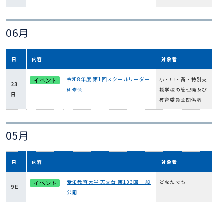
06月
日
内容
対象者
令和8年度 第1回スクールリーダー
小・中・高・特別支
23
研修会
援学校の管理職及び
日
教育委員会関係者
05月
日
内容
対象者
愛知教育大学 天文台 第183回 一般
どなたでも
9日
公開