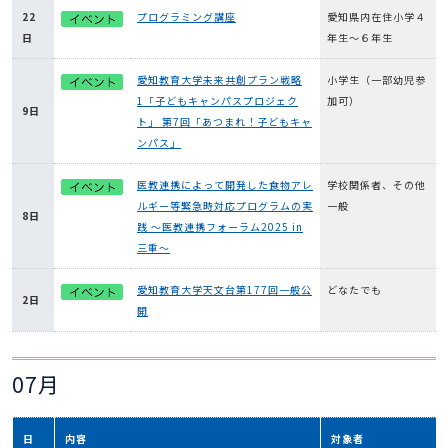
22
プログラミング講座
愛知県内在住小学４
日
年生～６年生
愛知教育大学未来共創プラン戦略
小学生（一部幼児参
1「子どもキャンパスプロジェク
加可）
9日
ト」 第7回「あつまれ！子どもキャ
ンパス」
医教連携によって開発した食物アレ
学校関係者、その他
ルギー等緊急時対応プログラムの実
一般
8日
践 ～医教連携フォーラム2025 in
三重～
愛知教育大学天文台第177回一般公
どなたでも
2日
開
07月
日
内容
対象者