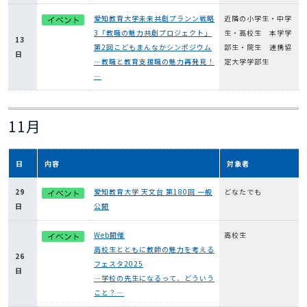
愛知教育大学未来共創プランン戦略
近隣の小学生・中学
3「教職の魅力共創プロジェクト」
生・高校生 本学学
13
第2回こどもまんなかシンポジウム
部生・院生 連携協
日
―教職と教育支援職の魅力再発見！
定大学学部生
―
11月
日
内容
対象者
29
愛知教育大学 天文台 第180回 一般
どなたでも
日
公開
Web開催
高校生
高校生とともに教師の魅力を考える
26
フェスタ2025
日
―学校の先生になるって、どういう
こと？―