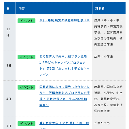
日
内容
対象者
令和8年度 喫緊の教育課題を学ぶ会
教員（幼・小・中・
高等学校・特別支援
18
学校）、教育委員会
日
及び自治体職員、教
員志望の学生
愛知教育大学未来共創プラン戦略
幼児・小学生
1「子どもキャンパスプロジェク
8日
ト」 第9回「あつまれ！子どもキャ
ンパス」
医教連携によって開発した食物アレ
岐阜県内国公私立幼
ルギー等緊急時対応プログラムの実
稚園、小学校、中学
5日
践 ～医教連携フォーラム2026 in
校、義務教育学校、
岐阜～
高等学校、特別支援
学校関係者
愛知教育大学 天文台 第185回 一般
どなたでも
1日
公開