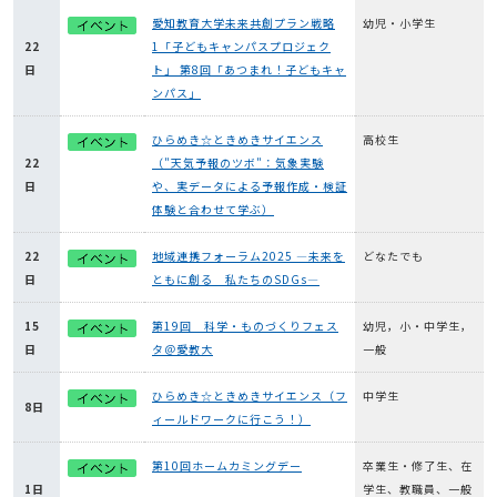
愛知教育大学未来共創プラン戦略
幼児・小学生
22
1「子どもキャンパスプロジェク
日
ト」 第8回「あつまれ！子どもキャ
ンパス」
ひらめき☆ときめきサイエンス
高校生
22
（"天気予報のツボ"：気象実験
日
や、実データによる予報作成・検証
体験と合わせて学ぶ）
22
地域連携フォーラム2025 ―未来を
どなたでも
日
ともに創る 私たちのSDGs―
15
第19回 科学・ものづくりフェス
幼児，小・中学生，
日
タ＠愛教大
一般
ひらめき☆ときめきサイエンス（フ
中学生
8日
ィールドワークに行こう！）
第10回ホームカミングデー
卒業生・修了生、在
1日
学生、教職員、一般