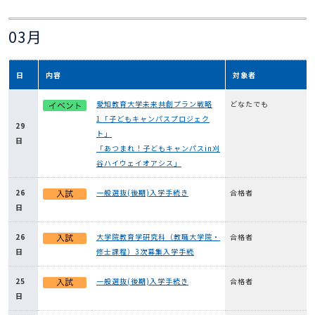
03月
日
内容
対象者
愛知教育大学未来共創プラン戦略
どなたでも
1「子どもキャンパスプロジェク
29
ト」
日
「あつまれ！子どもキャンパスin刈
谷ハイウェイオアシス」
26
一般選抜(後期)入学手続き
合格者
日
26
大学院教育学研究科（教職大学院・
合格者
日
修士課程）3次募集入学手続
25
一般選抜(後期)入学手続き
合格者
日