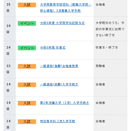
25
大学院教育学研究科（教職大学院・
合格者
日
修士課程）3次募集入学手続
令和6年度 大学院学位記授与式
大学院生のうち、午
24
前の卒業式に出席で
日
きない修了生
24
令和6年度 卒業式
卒業生・修了生
日
22
一般選抜(後期)合格者発表
受験者
日
14
一般選抜(前期)入学手続き
合格者
日
14
第2年次編入学（3次）入学手続き
合格者
日
14
特別専攻科 2次入学手続
合格者
日