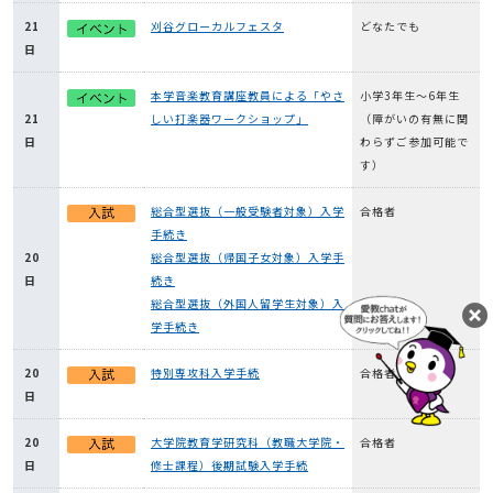
21
刈谷グローカルフェスタ
どなたでも
日
本学音楽教育講座教員による「やさ
小学3年生～6年生
21
しい打楽器ワークショップ」
（障がいの有無に関
日
わらずご参加可能で
す）
総合型選抜（一般受験者対象）入学
合格者
手続き
20
総合型選抜（帰国子女対象）入学手
日
続き
総合型選抜（外国人留学生対象）入
学手続き
20
特別専攻科入学手続
合格者
日
20
大学院教育学研究科（教職大学院・
合格者
日
修士課程）後期試験入学手続