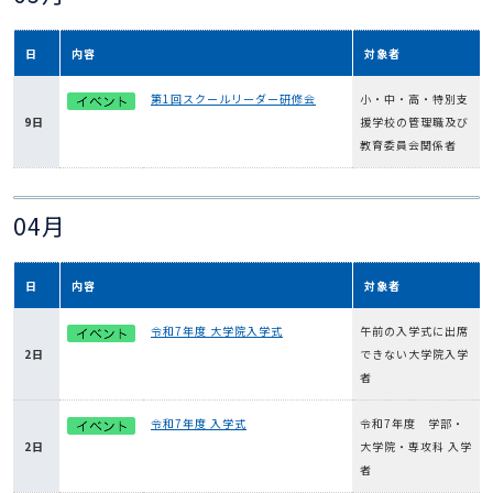
日
内容
対象者
第1回スクールリーダー研修会
小・中・高・特別支
9日
援学校の管理職及び
教育委員会関係者
04月
日
内容
対象者
令和7年度 大学院入学式
午前の入学式に出席
2日
できない大学院入学
者
令和7年度 入学式
令和7年度 学部・
2日
大学院・専攻科 入学
者