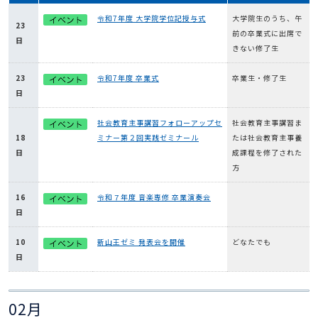
令和7年度 大学院学位記授与式
大学院生のうち、午
23
前の卒業式に出席で
日
きない修了生
23
令和7年度 卒業式
卒業生・修了生
日
社会教育主事講習フォローアップセ
社会教育主事講習ま
18
ミナー第２回実践ゼミナール
たは社会教育主事養
日
成課程を修了された
方
16
令和７年度 音楽専修 卒業演奏会
日
10
新山王ゼミ 発表会を開催
どなたでも
日
02月