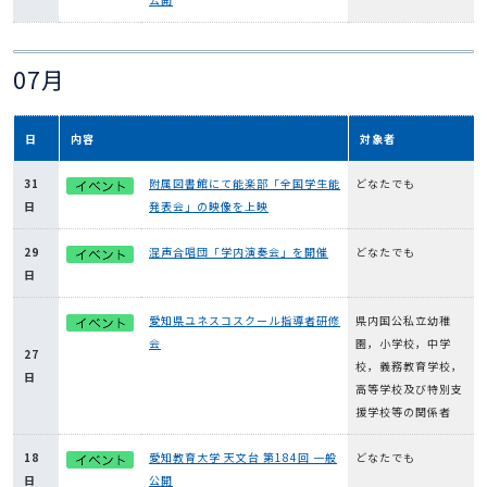
07月
日
内容
対象者
31
附属図書館にて能楽部「全国学生能
どなたでも
日
発表会」の映像を上映
29
混声合唱団「学内演奏会」を開催
どなたでも
日
愛知県ユネスコスクール指導者研修
県内国公私立幼稚
会
園，小学校，中学
27
校，義務教育学校，
日
高等学校及び特別支
援学校等の関係者
18
愛知教育大学 天文台 第184回 一般
どなたでも
日
公開