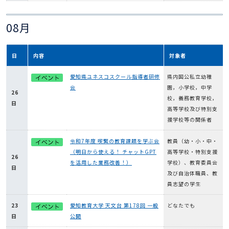
08月
日
内容
対象者
愛知県ユネスコスクール指導者研修
県内国公私立幼稚
会
園，小学校，中学
26
校，義務教育学校，
日
高等学校及び特別支
援学校等の関係者
令和7年度 喫緊の教育課題を学ぶ会
教員（幼・小・中・
（明日から使える！ チャットGPT
高等学校・特別支援
26
を活用した業務改善！）
学校）、教育委員会
日
及び自治体職員、教
員志望の学生
23
愛知教育大学 天文台 第178回 一般
どなたでも
日
公開