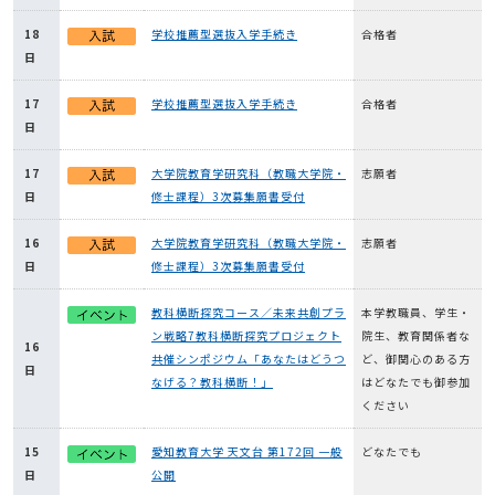
18
学校推薦型選抜入学手続き
合格者
日
17
学校推薦型選抜入学手続き
合格者
日
17
大学院教育学研究科（教職大学院・
志願者
日
修士課程）3次募集願書受付
16
大学院教育学研究科（教職大学院・
志願者
日
修士課程）3次募集願書受付
教科横断探究コース／未来共創プラ
本学教職員、学生・
ン戦略7教科横断探究プロジェクト
院生、教育関係者な
16
共催シンポジウム「あなたはどうつ
ど、御関心のある方
日
なげる？教科横断！」
はどなたでも御参加
ください
15
愛知教育大学 天文台 第172回 一般
どなたでも
日
公開