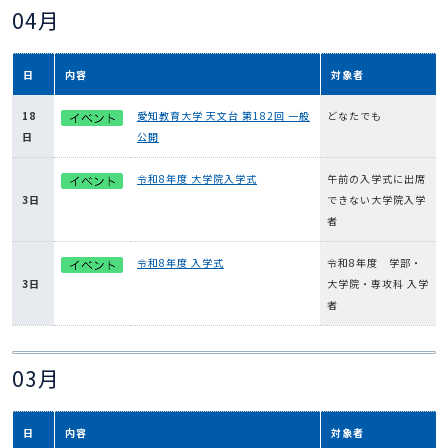
04月
日
内容
対象者
18
愛知教育大学 天文台 第182回 一般
どなたでも
日
公開
令和8年度 大学院入学式
午前の入学式に出席
3日
できない大学院入学
者
令和8年度 入学式
令和8年度 学部・
3日
大学院・専攻科 入学
者
03月
日
内容
対象者