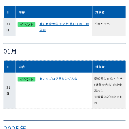
日
内容
対象者
21
愛知教育大学 天文台 第181回 一般
どなたでも
日
公開
01月
日
内容
対象者
あいちプログラミング大会
愛知県に在住・在学
(通塾を含む)の小中
31
高校生
日
※観覧はどなたでも
可
2025年