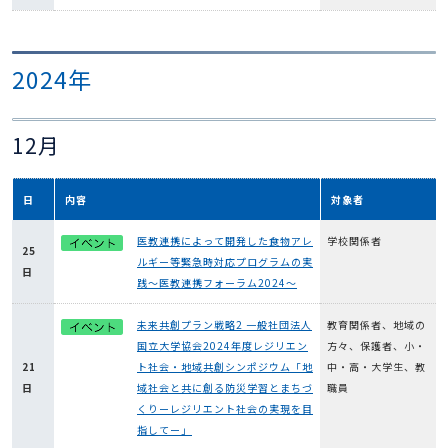
2024年
12月
日
内容
対象者
医教連携によって開発した食物アレ
学校関係者
25
ルギー等緊急時対応プログラムの実
日
践～医教連携フォーラム2024～
未来共創プラン戦略2 一般社団法人
教育関係者、地域の
国立大学協会2024年度レジリエン
方々、保護者、小・
21
ト社会・地域共創シンポジウム「地
中・高・大学生、教
日
域社会と共に創る防災学習とまちづ
職員
くりーレジリエント社会の実現を目
指してー」