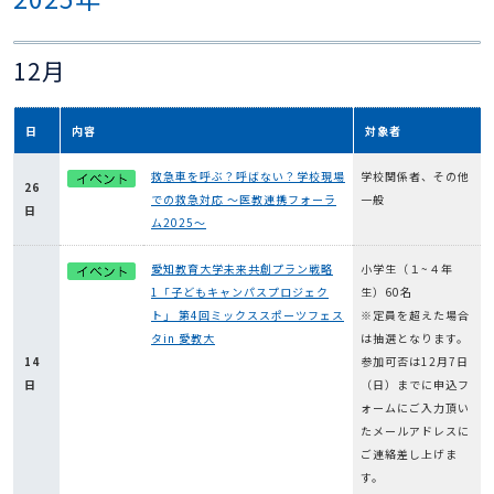
12月
日
内容
対象者
救急車を呼ぶ？呼ばない？学校現場
学校関係者、その他
26
での救急対応 ～医教連携フォーラ
一般
日
ム2025～
愛知教育大学未来共創プラン戦略
小学生（１~４年
1「子どもキャンパスプロジェク
生）60名
ト」 第4回ミックススポーツフェス
※定員を超えた場合
タin 愛教大
は抽選となります。
14
参加可否は12月7日
日
（日）までに申込フ
ォームにご入力頂い
たメールアドレスに
ご連絡差し上げま
す。