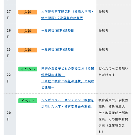
27
大学院教育学研究科（教職大学院・
受験者
日
修士課程）2次募集合格発表
26
一般選抜(前期)試験日
受験者
日
25
一般選抜(前期)試験日
受験者
日
障害のある子どもの支援における関
どなたでもご参加い
22
係機関の連携 ―
ただけます
日
「家庭と教育と福祉の連携」の現状
と課題―
シンポジウム「オンデマンド教材を
教育委員会，学校教
活用した大学・教育委員会の取組」
職員，教員養成大
20
学・教員養成学部教
日
職員，その他教育関
係者（企業等を含
む）