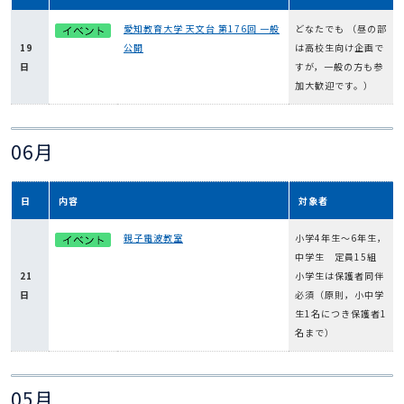
愛知教育大学 天文台 第176回 一般
どなたでも （昼の部
19
公開
は高校生向け企画で
日
すが，一般の方も参
加大歓迎です。）
06月
日
内容
対象者
親子電波教室
小学4年生～6年生，
中学生 定員15組
21
小学生は保護者同伴
日
必須（原則，小中学
生1名につき保護者1
名まで）
05月