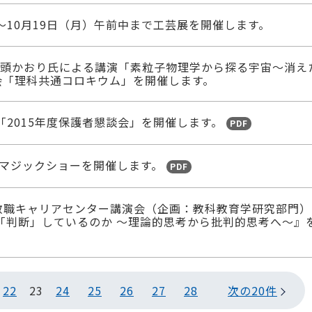
）～10月19日（月）午前中まで工芸展を開催します。
冬頭かおり氏による講演「素粒子物理学から探る宇宙～消え
会「理科共通コロキウム」を開催します。
）「2015年度保護者懇談会」を開催します。
PDF
）マジックショーを開催します。
PDF
）教職キャリアセンター講演会（企画：教科教育学研究部門）
「判断」しているのか ～理論的思考から批判的思考へ～』
22
23
24
25
26
27
28
次の20件