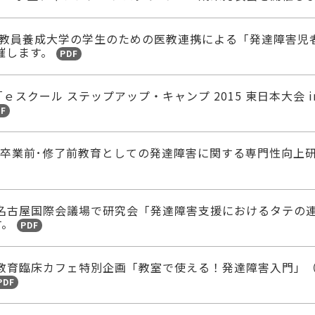
土）教員養成大学の学生のための医教連携による「発達障害児
催します。
PDF
「ｅスクール ステップアップ・キャンプ 2015 東日本大会 i
DF
「卒業前･修了前教育としての発達障害に関する専門性向上
）名古屋国際会議場で研究会「発達障害支援におけるタテの
す。
PDF
）教育臨床カフェ特別企画「教室で使える！発達障害入門」
PDF