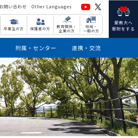
お問い合わせ
Other Languages
愛教大へ
教育関係・
地域・
寄附をする
卒業生の方
保護者の方
企業の方
一般の方
附属・センター
連携・交流