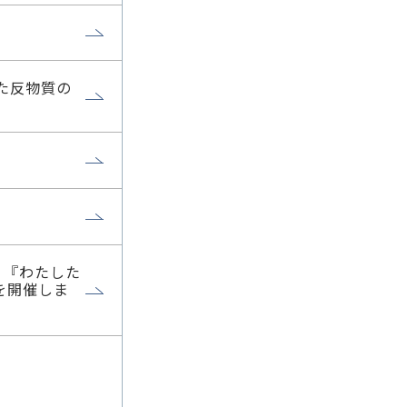
た反物質の
 『わたした
を開催しま