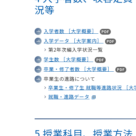
況等
入学者数 ［大学概要］
PDF
入学データ ［大学案内］
PDF
第2年次編入学状況一覧
学生数 ［大学概要］
PDF
卒業・修了者数 ［大学概要］
PDF
卒業生の進路について
卒業生・修了生 就職等進路状況 ［
就職・進路データ
5 授業科目、授業方