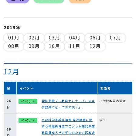
2015年
01月
02月
03月
04月
06月
07月
08月
09月
10月
11月
12月
12月
日
イベント
対象者
26
理科実験プレ教員セミナー「このま
小学校教員志望者
日
ま教員になって大丈夫？」
文部科学省委託事業 発達障害に関
学生
する教職員育成プログラム開発事業
19
教員養成大学の学生のための医教連
日