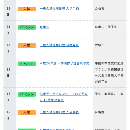
25
一般入試後期日程 入学手続
合格者
日
23
卒業式
卒業生・修了生
日
23
一般入試後期日程 合格発表
受験生
日
平成26年度 大学院修了証書授与式
午前の卒業式に出席
23
できない昼夜開講コ
日
ース及び教職大学院
の修了者
16
AUE学生チャレンジ・プログラム
学生，教職員，一般
日
2014成果発表会
15
一般入試前期日程 入学手続
合格者
日