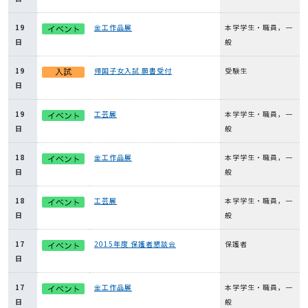
19
金工作品展
本学学生・職員，一
日
般
19
帰国子女入試 願書受付
受験生
日
19
工芸展
本学学生・職員，一
日
般
18
金工作品展
本学学生・職員，一
日
般
18
工芸展
本学学生・職員，一
日
般
17
2015年度 保護者懇談会
保護者
日
17
金工作品展
本学学生・職員，一
日
般