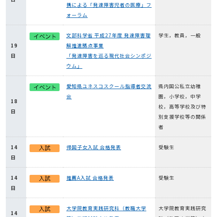
携による「発達障害児者の医療」フ
ォーラム
文部科学省 平成27年度 発達障害理
学生，教員，一般
19
解推進拠点事業
日
「発達障害を巡る現代社会シンポジ
ウム」
愛知県ユネスコスクール指導者交流
県内国公私立幼稚
会
園，小学校，中学
18
校，高等学校及び特
日
別支援学校等の関係
者
14
帰国子女入試 合格発表
受験生
日
14
推薦A入試 合格発表
受験生
日
大学院教育実践研究科（教職大学
大学院教育実践研究
14