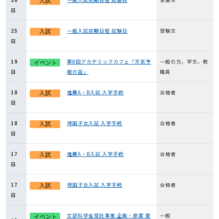
日
25
一般入試前期日程 試験日
受験生
日
19
第8回アカデミックカフェ「天気予
一般の方，学生，教
日
報の話」
職員
18
推薦A・B入試 入学手続
合格者
日
18
帰国子女入試 入学手続
合格者
日
17
推薦A・B入試 入学手続
合格者
日
17
帰国子女入試 入学手続
合格者
日
文部科学省受託事業 企画・原案 愛
一般