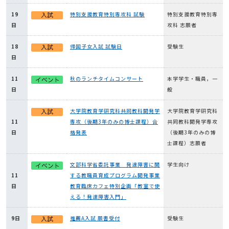
19
特別支援教育特別専攻科 試験
特別支援教育特別専
日
攻科 志願者
18
帰国子女入試 試験日
受験生
日
11
秋のランチタイムコンサート
本学学生・職員，一
日
般
大学院教育学研究科共同教科開発学
大学院教育学研究科
11
専攻（後期3年のみの博士課程）合
共同教科開発学専攻
日
格発表
（後期3年のみの博
士課程）志願者
文部科学省委託事業 発達障害に関
学生向け
11
する教職員育成プログラム開発事業
日
教育臨床カフェ特別企画「教室で使
える！発達障害入門」
9日
推薦A入試 願書受付
受験生