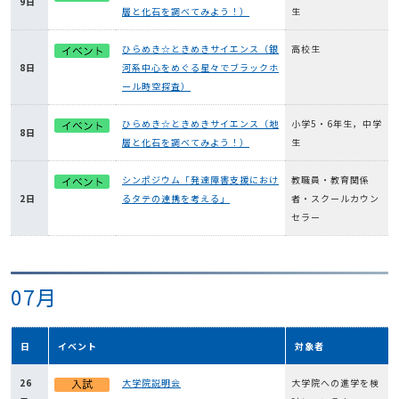
9日
層と化石を調べてみよう！）
生
ひらめき☆ときめきサイエンス（銀
高校生
8日
河系中心をめぐる星々でブラックホ
ール時空探査）
ひらめき☆ときめきサイエンス（地
小学5・6年生，中学
8日
層と化石を調べてみよう！）
生
シンポジウム「発達障害支援におけ
教職員・教育関係
2日
るタテの連携を考える」
者・スクールカウン
セラー
07月
日
イベント
対象者
26
大学院説明会
大学院への進学を検