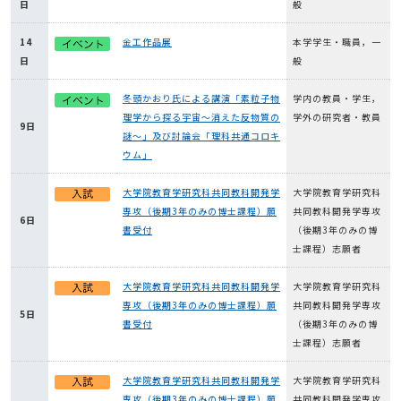
日
般
14
金工作品展
本学学生・職員，一
日
般
冬頭かおり氏による講演「素粒子物
学内の教員・学生，
理学から探る宇宙～消えた反物質の
学外の研究者・教員
9日
謎～」及び討論会「理科共通コロキ
ウム」
大学院教育学研究科共同教科開発学
大学院教育学研究科
専攻（後期3年のみの博士課程）願
共同教科開発学専攻
6日
書受付
（後期3年のみの博
士課程）志願者
大学院教育学研究科共同教科開発学
大学院教育学研究科
専攻（後期3年のみの博士課程）願
共同教科開発学専攻
5日
書受付
（後期3年のみの博
士課程）志願者
大学院教育学研究科共同教科開発学
大学院教育学研究科
専攻（後期3年のみの博士課程）願
共同教科開発学専攻