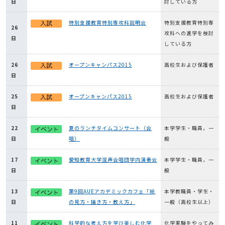
日
討している方
特別支援教育特別専攻科説明会
特別支援教育特別専
26
攻科への進学を検討
日
している方
26
オープンキャンパス2015
高校生および保護者
日
25
オープンキャンパス2015
高校生および保護者
日
22
夏のランチタイムコンサート（合
本学学生・職員，一
日
唱）
般
17
愛知教育大学混声合唱団学内演奏会
本学学生・職員，一
日
般
13
第9回AUEアカデミックカフェ「絵
本学教職員・学生・
日
の見方・描き方・教え方」
一般（高校生以上）
11
科学的な考え方を学び楽しむ化学
化学実験をやってみ