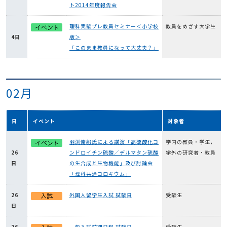
ト2014年度報告会
理科実験プレ教員セミナー＜小学校
教員をめざす大学生
4日
版＞
「このまま教員になって大丈夫？」
02月
日
イベント
対象者
羽渕脩躬氏による講演「高硫酸化コ
学内の教員・学生，
26
ンドロイチン硫酸／デルマタン硫酸
学外の研究者・教員
日
の生合成と生物機能」及び討論会
「理科共通コロキウム」
26
外国人留学生入試 試験日
受験生
日
26
一般入試前期日程 試験日
受験生