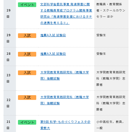
文部科学省委託事業 発達障害に関
教職員・教育関係
29
する教職員育成プログラム開発事業
者・スクールカウン
日
研究会「発達障害支援におけるタテ
セラー ほか
の連携を考えるⅡ」
29
推薦A入試 試験日
受験生
日
28
推薦A入試 試験日
受験生
日
大学院教育実践研究科（教職大学
大学院教育実践研究
23
院）後期試験
科（教職大学院）志
日
願者
大学院教育実践研究科（教職大学
大学院教育実践研究
22
院）後期試験
科（教職大学院）志
日
願者
21
第9回 科学･ものづくりフェスタ＠
小中高校生，教員，
日
愛教大
一般