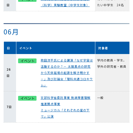
日
（科学）実験教室（中学生対象）
たい中学生 24名
06月
日
イベント
対象者
政田洋平氏による講演「なぜ宇宙は
学内の教員・学生，
活動するのか？－ 太陽黒点の研究
学外の研究者・教員
26
から天体磁場の起源を解き明かす
日
－」及び討論会「理科共通コロキウ
ム」
文部科学省委託事業 発達障害理解
一般
推進拠点事業
7日
ミュージカル「それぞれの星の下
で」公演