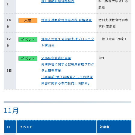
院）後期試験合格発表
科（教職大学院）志
日
願者
14
特別支援教育特別専攻科 合格発表
特別支援教育特別専
日
攻科 志願者
12
外国人児童生徒学習支援プロジェク
一般（定員120名）
日
ト講演会
文部科学省委託事業
学生
発達障害に関する教職員育成プログ
5日
ラム開発事業
「卒業前･修了前教育としての発達
障害に関する専門性向上研修会」
11月
日
イベント
対象者