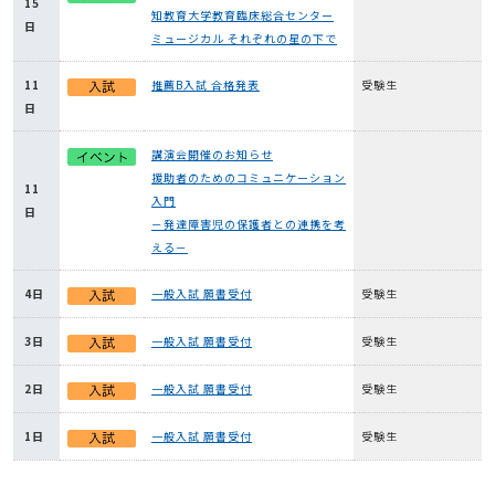
15
知教育大学教育臨床総合センター
日
ミュージカル それぞれの星の下で
11
推薦B入試 合格発表
受験生
日
講演会開催のお知らせ
援助者のためのコミュニケーション
11
入門
日
－発達障害児の保護者との連携を考
える－
4日
一般入試 願書受付
受験生
3日
一般入試 願書受付
受験生
2日
一般入試 願書受付
受験生
1日
一般入試 願書受付
受験生