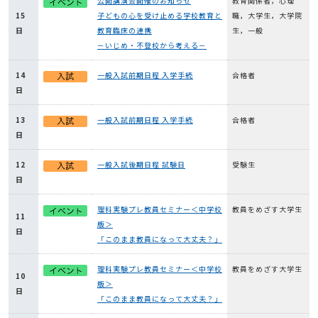
公開講演会開催のお知らせ
教育関係者，心理
15
子どもの心を受け止める学校教育と
職，大学生，大学院
日
教育臨床の連携
生，一般
－いじめ・不登校から考える－
14
一般入試前期日程 入学手続
合格者
日
13
一般入試前期日程 入学手続
合格者
日
12
一般入試後期日程 試験日
受験生
日
理科実験プレ教員セミナー＜中学校
教員をめざす大学生
11
版＞
日
「このまま教員になって大丈夫？」
理科実験プレ教員セミナー＜中学校
教員をめざす大学生
10
版＞
日
「このまま教員になって大丈夫？」