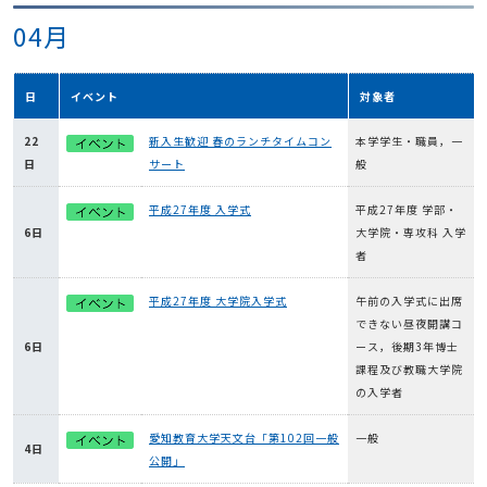
04月
日
イベント
対象者
22
新入生歓迎 春のランチタイムコン
本学学生・職員，一
日
サート
般
平成27年度 入学式
平成27年度 学部・
6日
大学院・専攻科 入学
者
平成27年度 大学院入学式
午前の入学式に出席
できない昼夜開講コ
6日
ース，後期3年博士
課程及び教職大学院
の入学者
愛知教育大学天文台「第102回一般
一般
4日
公開」