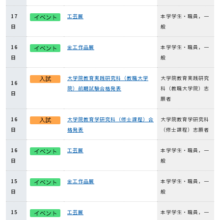
17
工芸展
本学学生・職員，一
日
般
16
金工作品展
本学学生・職員，一
日
般
大学院教育実践研究科（教職大学
大学院教育実践研究
16
院）前期試験合格発表
科（教職大学院）志
日
願者
16
大学院教育学研究科（修士課程）合
大学院教育学研究科
日
格発表
（修士課程）志願者
16
工芸展
本学学生・職員，一
日
般
15
金工作品展
本学学生・職員，一
日
般
15
工芸展
本学学生・職員，一