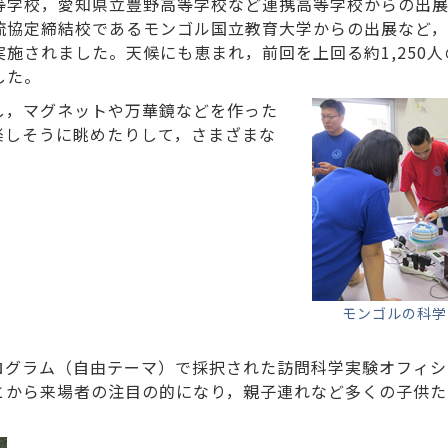
等学校，愛知県立豊野高等学校など連携高等学校からの出
流協定締結校であるモンゴル国立教育大学からの出展など
実施されました。天候にも恵まれ，前回を上回る約1,250
した。
し，マグネットや万華鏡などを作った
楽しそうに眺めたりして，さまざまな
モンゴルの科学
ログラム（自由テーマ）で採択された訪問科学実験オフィ
とから来場者の注目の的になり，親子連れなど多くの子供た