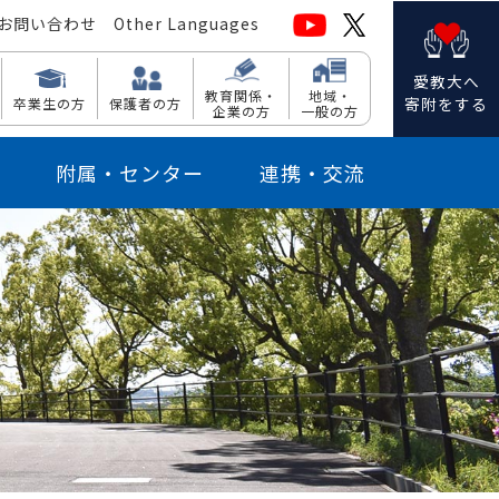
お問い合わせ
Other Languages
愛教大へ
教育関係・
地域・
寄附をする
卒業生の方
保護者の方
企業の方
一般の方
附属・センター
連携・交流