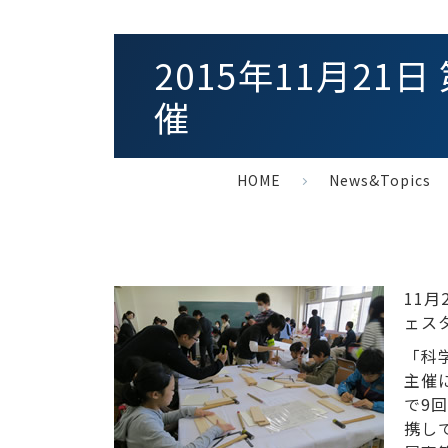
2015年11月2
催
HOME
News&Topics
11
ェス
「科
主催
で9
携し