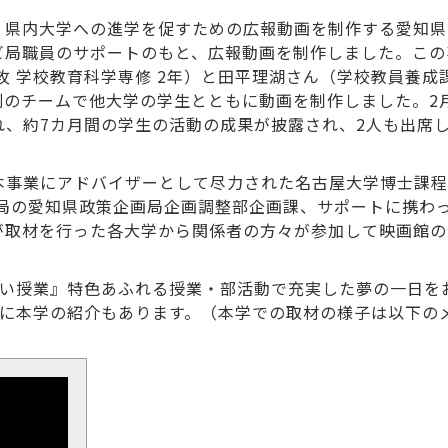
、県内大学への進学を促すための広報動画を制作する愛知県
ビ局職員のサポートのもと、広報動画を制作しました。この
攻 学校教育科学専修 2年）と田平理湖さん（学校教員養成
別のチームで他大学の学生とともに動画を制作しました。2月
れ、約7カ月間の学生の活動の成果が披露され、2人も出席
本事業にアドバイザーとして尽力された名古屋大学博士課程
務局の愛知県政策企画局企画調整部企画課、サポートに携わ
が取材を行った各大学から関係者の方々が参加して映画館の
たい授業』特色あふれる授業・部活動で充実した夢の一日を
中に本学の紹介もあります。（本学での取材の様子は以下の