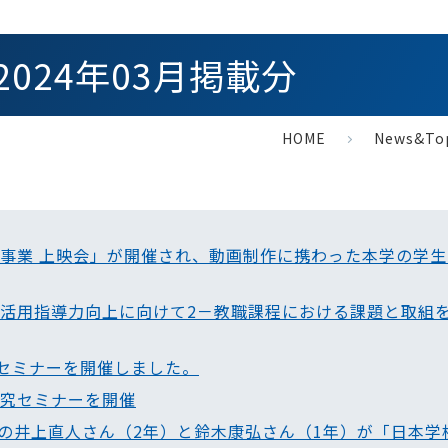
s：2024年03月掲載分
HOME
News&To
力発信事業 上映会」が開催され、動画制作に携わった本学の学
のICT活用指導力向上に向けて2－教職課程における課題と取組
員セミナーを開催しました。
業研究セミナーを開催
スの井上直人さん（2年）と鈴木康弘さん（1年）が「日本学