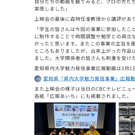
自分たちの動画を観てみると、プロの方た
実感しました」
上映会の最後に森特任准教授から講評があ
「学生の皆さんは今回の事業に参加したこ
に制作することで時間調整や勉学との両立
がったと思います。またこの事業の主旨を
ところもありましたが、出来上がった作品
ました。大学関係者の皆さんも刺激を受け
愛知県内大学魅力発信事業広報動画は3月1
愛知県「県内大学魅力発信事業」広報
また上映会の様子は当日のCBCテレビニュ
各紙「広報あいち」にも掲載されました。