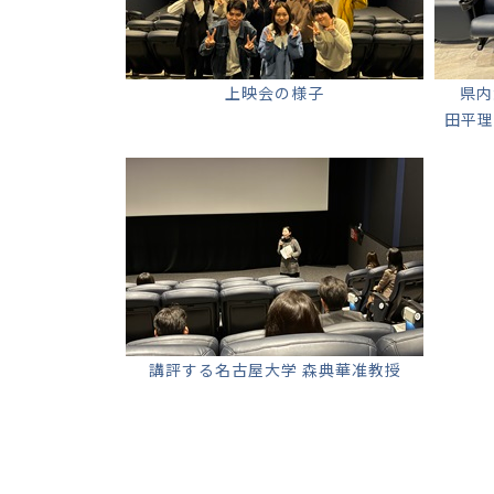
上映会の様子
県内
田平理
講評する名古屋大学 森典華准教授