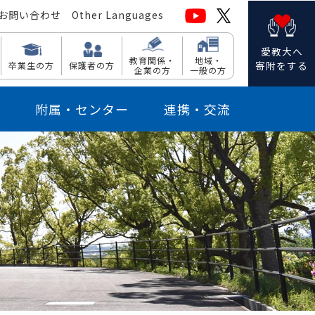
お問い合わせ
Other Languages
愛教大へ
教育関係・
地域・
寄附をする
卒業生の方
保護者の方
企業の方
一般の方
附属・センター
連携・交流