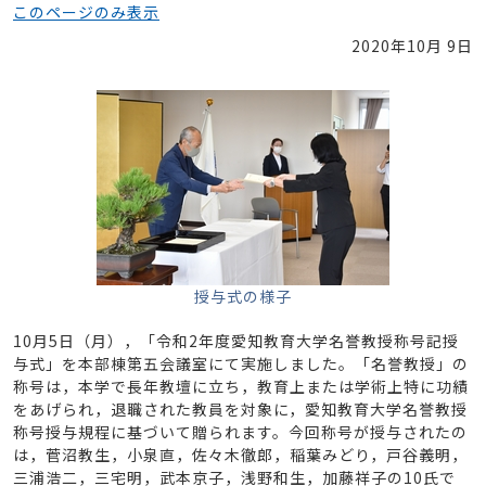
このページのみ表示
2020年10月 9日
授与式の様子
10月5日（月），「令和2年度愛知教育大学名誉教授称号記授
与式」を本部棟第五会議室にて実施しました。「名誉教授」の
称号は，本学で長年教壇に立ち，教育上または学術上特に功績
をあげられ，退職された教員を対象に，愛知教育大学名誉教授
称号授与規程に基づいて贈られます。今回称号が授与されたの
は，菅沼教生，小泉直，佐々木徹郎，稲葉みどり，戸谷義明，
三浦浩二，三宅明，武本京子，浅野和生，加藤祥子の10氏で