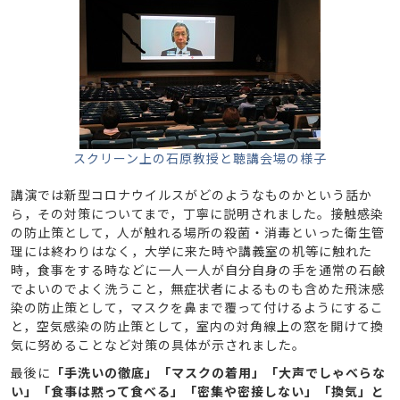
スクリーン上の石原教授と聴講会場の様子
講演では新型コロナウイルスがどのようなものかという話か
ら，その対策についてまで，丁寧に説明されました。接触感染
の防止策として，人が触れる場所の殺菌・消毒といった衛生管
理には終わりはなく，大学に来た時や講義室の机等に触れた
時，食事をする時などに一人一人が自分自身の手を通常の石鹸
でよいのでよく洗うこと，無症状者によるものも含めた飛沫感
染の防止策として，マスクを鼻まで覆って付けるようにするこ
と，空気感染の防止策として，室内の対角線上の窓を開けて換
気に努めることなど対策の具体が示されました。
最後に
「手洗いの徹底」「マスクの着用」「大声でしゃべらな
い」「食事は黙って食べる」「密集や密接しない」「換気」と