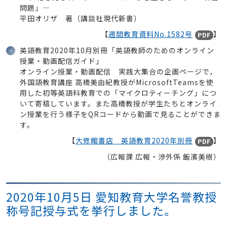
問題」―
平田オリザ 著（講談社現代新書）
【
週間教育資料No.1582号
】
PDF
英語教育2020年10月別冊「英語教師のためのオンライン
授業・動画配信ガイド」
オンライン授業・動画配信 実践大集合の企画ページで，
外国語教育講座 高橋美由紀教授がMicrosoftTeamsを使
用した初等英語科教育での「マイクロティーチング」につ
いて寄稿しています。また高橋教授が学生たちとオンライ
ン授業を行う様子をQRコードから動画で見ることができま
す。
【
大修館書店 英語教育2020年別冊
】
PDF
（広報課 広報・渉外係 飯濱美樹）
2020年10月5日 愛知教育大学名誉教授
称号記授与式を挙行しました。