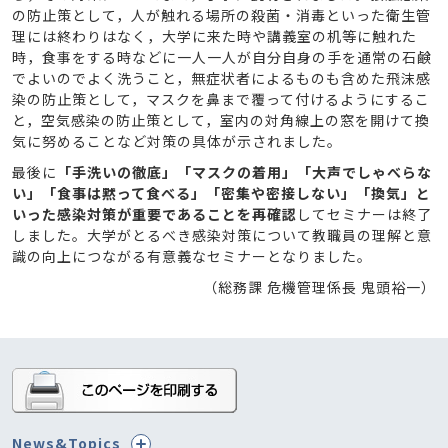
の防止策として，人が触れる場所の殺菌・消毒といった衛生管
理には終わりはなく，大学に来た時や講義室の机等に触れた
時，食事をする時などに一人一人が自分自身の手を通常の石鹸
でよいのでよく洗うこと，無症状者によるものも含めた飛沫感
染の防止策として，マスクを鼻まで覆って付けるようにするこ
と，空気感染の防止策として，室内の対角線上の窓を開けて換
気に努めることなど対策の具体が示されました。
最後に
「手洗いの徹底」「マスクの着用」「大声でしゃべらな
い」「食事は黙って食べる」「密集や密接しない」「換気」と
いった感染対策が重要であることを再確認
してセミナーは終了
しました。大学がとるべき感染対策について教職員の理解と意
識の向上につながる有意義なセミナーとなりました。
（総務課 危機管理係長 鬼頭裕一）
News&Topics