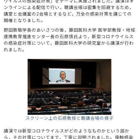
ウイルスの感染症対策」をテーマに実施されました。講演はオ
ンラインによる配信で行い，聴講会場は密集を回避するため，
講堂と会議室の2会場とするなど，万全の感染対策を講じての
開催となりました。
野田敦敬学長のあいさつの後，藤田医科大学 医学部教授・地域
連携教育推進センター長の石原慎氏より，新型コロナウイルス
の感染症対策について，藤田医科大学の研究室から講演が行わ
れました。
スクリーン上の石原教授と聴講会場の様子
講演では新型コロナウイルスがどのようなものかという話か
ら，その対策についてまで，丁寧に説明されました。接触感染