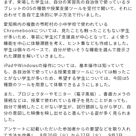
まず、来場した学生は、自分の実習先の自治体で使っているタ
ブレットのOSの種類や授業支援ツールを受付で聞いて、それに
合わせて各自で主体的に学ぶ方法で行いました。
愛知県内の複数の市町村の小中学校で使われている
Chromebookについては、見たことも触ったこともない学生
が多いため、事前に学生ICT支援員が中心となって、よく使う
機能を中心に体験課題を考え、ヒント集なども作成しました。
学生は個々のペースで、自分が使いそうな機能を選んで提示さ
れた課題を解いていきました。
iPadやWindowsの操作については、基本操作は知っていて
も、各自治体で使っている授業支援ツールについては触ったこ
とがない学生が多いため、希望する学生については、今回は5
種類のツールを用意して体験できるようにしました。
また、プロジェクターやモニター（電子黒板）、書画カメラの
接続などは、授業で使われている様子を見たことがあっても、
自分で接続したことがない学生が、試行錯誤しながら学び、自
分の意図した映像を映し出せると喜んでいる姿が多く見られま
した。
アンケートに記載いただいた参加者からの要望などを取り入れ
て方法を改善し、8月20日（火）から27日（火）、9月2日