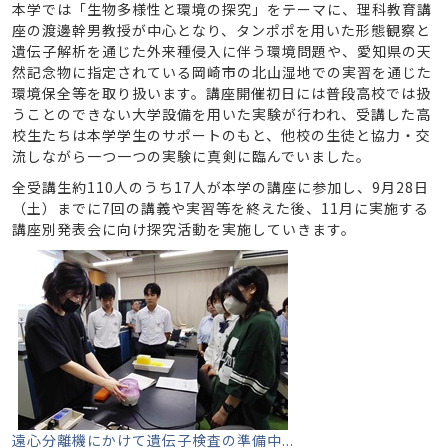
本学では「生物多様性と環境の探究」をテーマに、理科教育講
座の渡邊幹男教授が中心となり、タンポポを用いた形態観察と
遺伝子解析を通じた外来種侵入に伴う環境問題や、愛知県の天
然記念物に指定されている岡崎市の北山湿地での実習を通じた
環境保全等を取り扱います。講座開催初日には普段高校では扱
うことのできない大学設備を用いた実験が行われ、受講した高
校生たちは本学学生のサポートのもと、他校の生徒と協力・交
流しながら一つ一つの実験に真剣に臨んでいました。
全受講生約110人のうち17人が本学の講座に参加し、9月28日
（土）までに7回の講義や実習等を終えた後、11月に実施する
講座別発表会に向け探究活動を実施していきます。
遠心分離機にかけて遺伝子検査の準備中...