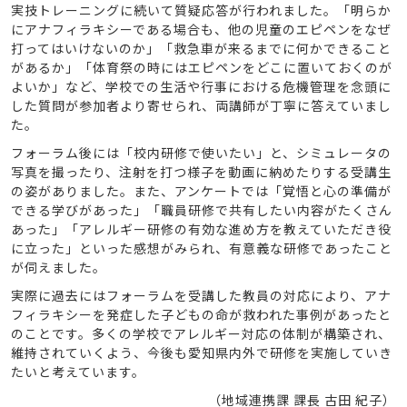
実技トレーニングに続いて質疑応答が行われました。「明らか
にアナフィラキシーである場合も、他の児童のエピペンをなぜ
打ってはいけないのか」「救急車が来るまでに何かできること
があるか」「体育祭の時にはエピペンをどこに置いておくのが
よいか」など、学校での生活や行事における危機管理を念頭に
した質問が参加者より寄せられ、両講師が丁寧に答えていまし
た。
フォーラム後には「校内研修で使いたい」と、シミュレータの
写真を撮ったり、注射を打つ様子を動画に納めたりする受講生
の姿がありました。また、アンケートでは「覚悟と心の準備が
できる学びがあった」「職員研修で共有したい内容がたくさん
あった」「アレルギー研修の有効な進め方を教えていただき役
に立った」といった感想がみられ、有意義な研修であったこと
が伺えました。
実際に過去にはフォーラムを受講した教員の対応により、アナ
フィラキシーを発症した子どもの命が救われた事例があったと
のことです。多くの学校でアレルギー対応の体制が構築され、
維持されていくよう、今後も愛知県内外で研修を実施していき
たいと考えています。
（地域連携課 課長 古田 紀子）