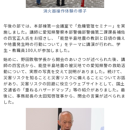
消火器操作体験の様子
午後の部では、本部棟第一会議室で「危機管理セミナー」を実
施しました。講師に愛知県警察本部警備部警備第二課課長補佐
の四宮正人氏をお招きし、「能登半島地震の教訓と日頃の備え
や地震発生時の行動について」をテーマに講演が行われ、学
生・教職員100人が参加しました。
始めに、野田敦敬学長から開会のあいさつが述べられた後、講
師の四宮氏から、能登半島地震の被災地での愛知県警の救助活
動について、実際の写真を交えて説明がありました。続けて、
災害リスクを知ることと災害リスクに備えることについてお話
があり、災害リスクの回避に役立つウェブサイトとして、国土
交通省の「重ねるハザードマップ」等の紹介がありました。最
後に、事務局長の太田知啓理事から、閉会の言葉が述べられま
した。