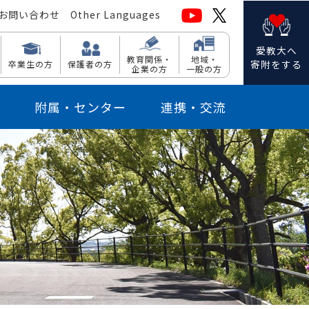
お問い合わせ
Other Languages
愛教大へ
教育関係・
地域・
寄附をする
卒業生の方
保護者の方
企業の方
一般の方
附属・センター
連携・交流