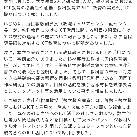
参加しました。本学教員3人と研究員1人が，教科教育における
ICT教育の必要性や意義，教科教育でのICT教育の実践例，ICT
機器について報告しました。
はじめに，野田敦敬副学長（教職キャリアセンター副センター
長）が，教科教育におけるICT活用に関する科目の開設に向け
ての検討の過程と課題について報告しました。また，新学習指
導要領に対応するICT教育について説明がありました。
次に，本学で実践されている教科教育におけるICTの活用につ
いて，事例紹介がありました。杉林英彦准教授（美術教育講
座）が，まず図画工作科・美術科学習指導要領での表記や教科
書での記載状況を説明しました。そして，教科書の単元に対応
できる基礎的技能の獲得を目指す教科研究科目である「図画工
作科研究」での演習で，自身の活動を振り返る材料を映像表現
として，タブレット等を活用している事例を報告しました。
引き続き，青山和裕准教授（数学教育講座）は，算数・数学教
育におけるICTの活用を，利点・欠点の両方の面から報告しま
した。既存の教育内容へのICT活用の難しさ，および，数学的
思考力や問題解決力などを目標として扱ったパッケージ教材や
セルオートマトンを利用した渋滞シミュレーションといった新
規内容へのICT活用について紹介しました。