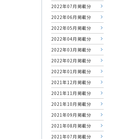
2022年07月掲載分
2022年06月掲載分
2022年05月掲載分
2022年04月掲載分
2022年03月掲載分
2022年02月掲載分
2022年01月掲載分
2021年12月掲載分
2021年11月掲載分
2021年10月掲載分
2021年09月掲載分
2021年08月掲載分
2021年07月掲載分