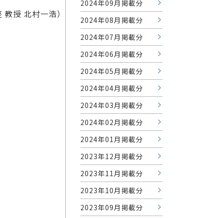
2024年09月掲載分
 教授 北村一浩）
2024年08月掲載分
2024年07月掲載分
2024年06月掲載分
2024年05月掲載分
2024年04月掲載分
2024年03月掲載分
2024年02月掲載分
2024年01月掲載分
2023年12月掲載分
2023年11月掲載分
2023年10月掲載分
2023年09月掲載分