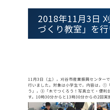
2018年11月3
づくり教室」を行
11月3日（土），刈谷市産業振興センター
行いました。対象は小学生で，内容は，①
う」，③「木でつくろう！写真立て・便利
す。10時30分からと13時30分からの2