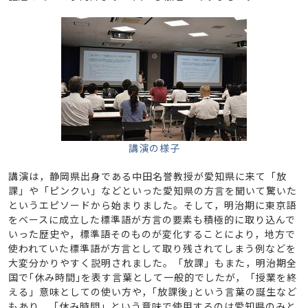
講演の様子
講演は，静岡県出身である中田名誉教授が愛知県に来て「放
課」や「ピンクい」などといった愛知県の方言を聞いて驚いた
というエピソードから始まりました。そして，明治期に東京語
をベースに成立した標準語が方言の要素も積極的に取り込んで
いった歴史や，標準語そのものが変化することにより，地方で
使われていた標準語が方言として取り残されてしまう例などを
大変分かりやすく説明されました。「放課」もまた，明治期全
国で｢休み時間｣を表す言葉として一般的でしたが，「授業を終
える」意味としての使い方や，｢放課後｣という言葉の誕生など
もあり，「休み時間」という意味で使用するのは愛知県のみと