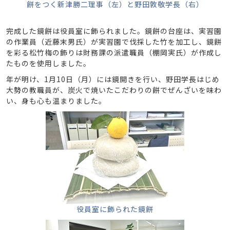
餅をつく新津勝二理事（左）と野田敦敬学長（右）
完成した鏡餅は役員室に飾られました。鏡餅の台座は、実習園
の作業員（近藤末男氏）が実習園で伐採した竹を加工し、鏡餅
を彩る松竹梅の飾りは財務課の派遣職員（棚岡実氏）が作成し
たものを使用しました。
年が明け、1月10日（月）には鏡開きを行い、野田学長はじめ
大勢の教職員が、炭火で焼いたこだわりの餅でぜんざいを味わ
い、身も心も温まりました。
役員室に飾られた鏡餅