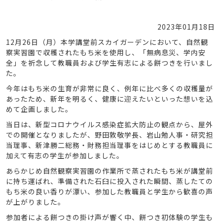
2023年01月18日
12月26日（月）本学講堂前スカイガーデンにおいて、自然観
察実習園で収穫されたもち米を使用し、「無病息災、学内安
全」を祈念して教職員および学生有志による餅つきを行いまし
た。
今年はもち米の生育が非常に良く、例年に比べ多くの収穫量が
あったため、新年を明るく、健康に迎えたいといった想いを込
めて企画しました。
当日は、新型コロナウイルス感染症拡大防止の観点から、屋外
での開催となりましたが、野田敦敬学長、岩山勉人事・研究担
当理事、新津勝二総務・財務担当理事をはじめとする教職員に
加えて有志の学生が参加しました。
あらかじめ自然観察実習園の作業所で蒸されたもち米が講堂前
に持ち運ばれ、準備された石臼に投入された瞬間、蒸したての
もち米の良い香りが漂い、参加した教職員と学生から歓喜の声
が上がりました。
参加者による餅つきの掛け声が響く中、餅つき初体験の学生も