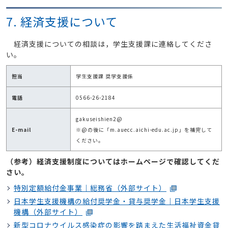
7. 経済支援について
経済支援についての相談は，学生支援課に連絡してくださ
い。
担当
学生支援課 奨学支援係
電話
0566-26-2184
gakuseishien2@
E-mail
※@の後に「m.auecc.aichi-edu.ac.jp」を補完して
ください。
（参考）経済支援制度についてはホームページで確認してくだ
さい。
特別定額給付金事業｜総務省（外部サイト）
日本学生支援機構の給付奨学金・貸与奨学金｜日本学生支援
機構（外部サイト）
新型コロナウイルス感染症の影響を踏まえた生活福祉資金貸