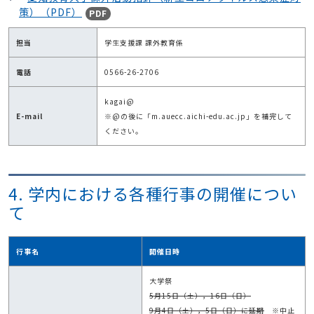
策）（PDF）
PDF
担当
学生支援課 課外教育係
電話
0566-26-2706
kagai@
E-mail
※@の後に「m.auecc.aichi-edu.ac.jp」を補完して
ください。
4. 学内における各種行事の開催につい
て
行事名
開催日時
大学祭
5月15日（土），16日（日）
9月4日（土），5日（日）に延期
※中止