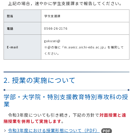
上記の場合，速やかに学生支援課まで報告してください。
担当
学生支援課
電話
0566-26-2176
gakusei@
E-mail
※@の後に「m.auecc.aichi-edu.ac.jp」を補完して
ください。
2. 授業の実施について
学部・大学院・特別支援教育特別専攻科の授
業
令和3年度についても引き続き，下記の方針で
対面授業と遠
隔授業を併用して実施します
。
令和3年度における授業形態について（PDF）
PDF