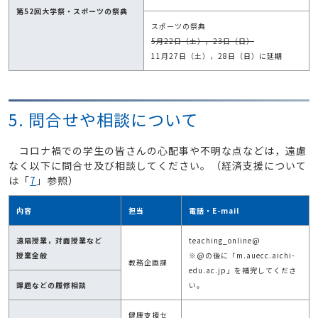
第52回大学祭・スポーツの祭典
スポーツの祭典
5月22日（土），23日（日）
11月27日（土），28日（日）に延期
5. 問合せや相談について
コロナ禍での学生の皆さんの心配事や不明な点などは，遠慮
なく以下に問合せ及び相談してください。（経済支援について
は「
7
」参照）
内容
担当
電話・E-mail
遠隔授業，対面授業など
teaching_online@
授業全般
※@の後に「m.auecc.aichi-
教務企画課
edu.ac.jp」を補完してくださ
課題などの履修相談
い。
健康支援セ