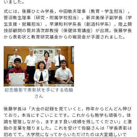
いました。
式には，後藤ひとみ学長，中田敏夫理事（教育・学生担当），
菅沼教生理事（研究・附属学校担当），新井美保子副学長（学
生支援・就職担当），早瀬和利学系長（創造科学系），陸上競
技部顧問の筒井清次郎教授（保健体育講座）が出席。後藤学長
から表彰状と教育研究基金からの報奨金が手渡されました。
記念撮影で表彰状を手にする佐脇
さん
後藤学長は「大会の記録を見ていくと，昨年からどんどん伸び
ており，本当にすごいことです。これからも勉学も頑張り，体
調を管理しながら，ますます良い成績を残してください」と激
励の言葉を贈りました。これを受けて佐脇さんは「学長表彰は
初めてで，大学院になってからいただけたのは大変嬉しいで