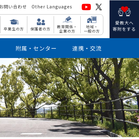
お問い合わせ
Other Languages
愛教大へ
教育関係・
地域・
寄附をする
卒業生の方
保護者の方
企業の方
一般の方
附属・センター
連携・交流