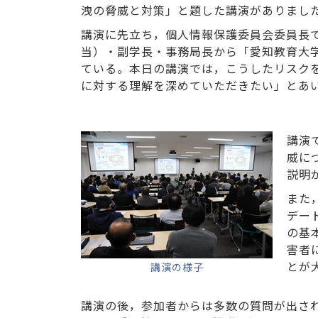
洩の脅威と対策」と題した講演がありまし
講演に先立ち，個人情報保護委員会委員長
当）・副学長・事務局長から「愛知教育大
ている。本日の講演では，こうしたリスク
に対する理解を深めていただきたい」とあ
講演
威に
説明
また
デー
の基
害者
とが
講演の様子
講演の後，参加者からは多数の質問が出さ