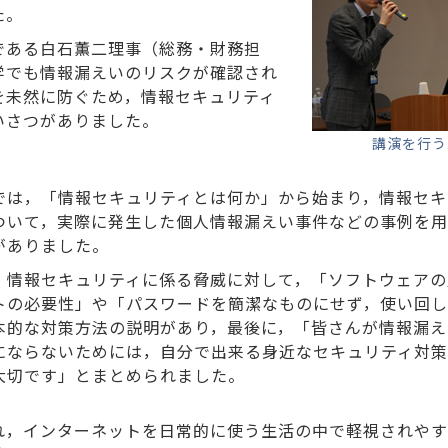
た。
である白石薫二理事（総務・財務担
学でも情報漏えいのリスクが確認され
を未然に防ぐため，情報セキュリティ
いさつがありました。
講演を行う
では，「情報セキュリティとは何か」から始まり，情報セキ
ついて，実際に発生した個人情報漏えい事件などの事例を用
がありました。
，情報セキュリティに係る脅威に対して，「ソフトウェアの
トの必要性」や「パスワードを簡潔なものにせず，使い回
本的な対策方法の説明があり，最後に，「皆さんが情報漏え
にならないためには，自分で出来る身近なセキュリティ対策
大切です」とまとめられました。
れ，インターネットを日常的に使う生活の中で軽視されやす