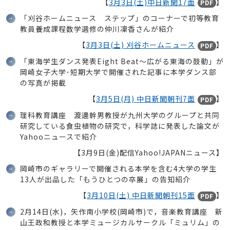
【
3月3日(土)中日新聞17面
】
PDF
「刈谷ホームニュース ステップ」のコーナーで初等教育
教員養成課程数学選修の仲川凜香さんが紹介
【
3月3日(土) 刈谷ホームニュース
】
PDF
「東海学生ダンス発表Eight Beat～広がる東海の鼓動」が
岡崎女子大学･短期大学で開催された記事に本学ダンス部
の写真が掲載
【
3月5日(月) 中日新聞朝刊7面
】
PDF
理科教育講座 渡邊幹男教授が九州大学のグループと共同
研究している食虫植物の研究で，科学誌に発表した論文が
Yahooニュースで紹介
【3月9日(金)配信Yahoo!JAPANニュース】
岡崎市のギャラリーで開催される本学を含む4大学の学生
13人が出品した「もうひとつの卒展」の告知紹介
【
3月10日(土) 中日新聞朝刊15面
】
PDF
2月14日(水)，矢作南小学校(岡崎市)で，音楽教育講座 新
山王政和教授と本学ミュージカルサークル「ミュリム」の