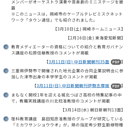
メンバーがオーケストラ演奏や音楽劇のミニステージを披
露
※このニュースは，岡崎市のケーブルテレビミスクネット
ワーク「タウン通信」でも紹介されました。
【3月10日(土) 岡崎ホームニュース】
【2月16日(金) 東海愛知新聞】
教育メディエーターの資格についての紹介と教育ガバナン
ス講座の松原信継教授のコメントが掲載
【
3月11日(日) 中日新聞朝刊35面
】
PDF
三重県伊勢市で開催された地元企業の合同企業説明会に参
加した津市出身の本学学生のコメントが掲載
【
3月11日(日) 中日新聞朝刊伊勢志摩版
】
PDF
まもなく開校1年を迎える城北つばさ高校の特集記事の中
で，教職実践講座の川北稔准教授のコメントが掲載
【3月14日(水) 朝日新朝刊13面】
理科教育講座 島田知彦准教授のグループが研究している
「ミカワサンショウウオ」が，県の指定希少野生動植物種