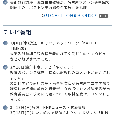
美術教育講座 浅野和生教授が，名古屋ボストン美術館で
開催中の「ボストン美術館の至宝展」を批評
【
3月31日(土) 中日新聞夕刊10面
】
PDF
テレビ番組
3月8日(木)放送 キャッチネットワーク「KATCH
TIME30」
大学入試前期日程合格発表の様子や受験生のインタビュー
などが放送されました。
3月16日(金) 中京テレビ「キャッチ！」
教育ガバナンス講座 松原信継教授のコメントが紹介され
ました。
文部科学省の前川喜平・前事務次官が名古屋市立中学校で
講演した経緯の報告と録音データの提供を文部科学省が市
教育委員会に求めた問題について取材を受け，コメントし
ました。
3月18日(日)放送 NHKニュース・気象情報
3月18日(日)に東京都内で開催されたシンポジウム「地域