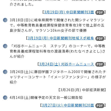
介されました。
【
3月19日(月) 中日新聞朝刊3面
】
PDF
3月18日(日)に岐阜県関市で開催された関シティマラソン
で，中等教育教員養成課程保健体育専攻3年で陸上部の五
島汐梨さんが，マラソン10km女子の部で優勝
【
3月19日(月) 中日新聞朝刊地域スポ岐阜
】
PDF
「刈谷ホームニュース ステップ」のコーナーで，中等教
育教員養成課程理科専攻の渡邉清寿(わたなべきよとし)さ
んが紹介
【
3月24日(土) 刈谷ホームニュース
】
PDF
3月24日(土)に藤田学園フジタホール2000で開催されたチ
ャリティーコンサート「イメージファンタジー」の様子が
紹介
【3月26日(月) 中部経済新聞】
4月14日(土)開催予定の天文台一般公開告知
【
3月27日(火) 中日新聞朝刊20面
】
PDF