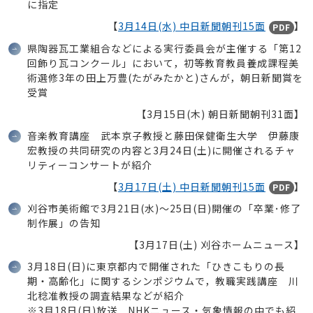
に指定
【
3月14日(水) 中日新聞朝刊15面
】
PDF
県陶器瓦工業組合などによる実行委員会が主催する「第12
回飾り瓦コンクール」において，初等教育教員養成課程美
術選修3年の田上万豊(たがみたかと)さんが，朝日新聞賞を
受賞
【3月15日(木) 朝日新聞朝刊31面】
音楽教育講座 武本京子教授と藤田保健衛生大学 伊藤康
宏教授の共同研究の内容と3月24日(土)に開催されるチャ
リティーコンサートが紹介
【
3月17日(土) 中日新聞朝刊15面
】
PDF
刈谷市美術館で3月21日(水)～25日(日)開催の「卒業･修了
制作展」の告知
【3月17日(土) 刈谷ホームニュース】
3月18日(日)に東京都内で開催された「ひきこもりの長
期・高齢化」に関するシンポジウムで，教職実践講座 川
北稔准教授の調査結果などが紹介
※3月18日(日)放送 NHKニュース・気象情報の中でも紹