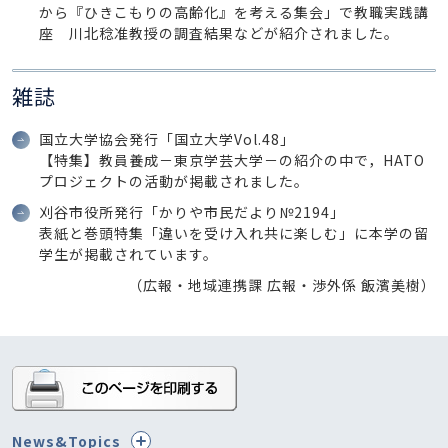
から『ひきこもりの高齢化』を考える集会」で教職実践講
座 川北稔准教授の調査結果などが紹介されました。
雑誌
国立大学協会発行「国立大学Vol.48」
【特集】教員養成－東京学芸大学－の紹介の中で，HATO
プロジェクトの活動が掲載されました。
刈谷市役所発行「かりや市民だより№2194」
表紙と巻頭特集「違いを受け入れ共に楽しむ」に本学の留
学生が掲載されています。
（広報・地域連携課 広報・渉外係 飯濱美樹）
News&Topics