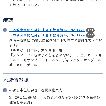
て放送されました。
雑誌
日本教育新聞社発行「週刊 教育資料」No.1470
PDF
日本教育新聞社発行「週刊 教育資料」No.1474
PDF
教職実践講座 高橋美由紀教授が下記の本に書評を寄せてい
ます。
「訳せない日本語」大來尚順 著
「デンマークの親は子どもを褒めない」 ジェシカ・ジョ
エルアレキサンダー，イーベン・ディシング・サンダール
著 鹿田昌美 訳
地域情報誌
みよし市生涯学習＿春夏講座案内
5月26日(土)開催 「天然記念物カキツバタ群落の生物多
様性と不思議」