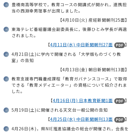
豊橋南高等学校で，教育コースの開講式が開かれ，連携担
当の西淵幸男理事が出席しました。
【4月10日(火) 産経新聞朝刊25面】
東海テレビ番組審議会副委員長に，後藤ひとみ学長が再選
されました。
【
4月11日(水) 中日新聞朝刊27面
】
PDF
4月21日(土)に学内で開催される「大学版ものづくり教
室」の告知
【4月13日(金) 朝日新聞朝刊13面】
教育支援専門職養成課程「教育ガバナンスコース」で取得
できる「教育メディエーター」の資格について紹介されま
した。
【
4月16日(月) 日本教育新聞1面
】
PDF
5月19日(土)に開催される天文台一般公開の告知
【
4月25日(水) 中日新聞朝刊13面
】
PDF
4月26日(木)，県NIE推進協議会の総会が開催され，会長を