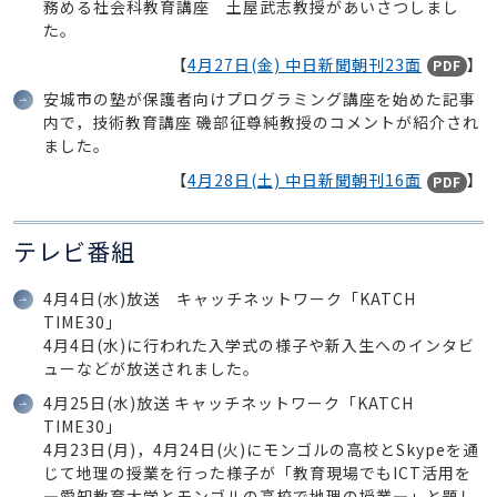
務める社会科教育講座 土屋武志教授があいさつしまし
た。
【
4月27日(金) 中日新聞朝刊23面
】
PDF
安城市の塾が保護者向けプログラミング講座を始めた記事
内で，技術教育講座 磯部征尊純教授のコメントが紹介され
ました。
【
4月28日(土) 中日新聞朝刊16面
】
PDF
テレビ番組
4月4日(水)放送 キャッチネットワーク「KATCH
TIME30」
4月4日(水)に行われた入学式の様子や新入生へのインタビ
ューなどが放送されました。
4月25日(水)放送 キャッチネットワーク「KATCH
TIME30」
4月23日(月)，4月24日(火)にモンゴルの高校とSkypeを通
じて地理の授業を行った様子が「教育現場でもICT活用を
―愛知教育大学とモンゴルの高校で地理の授業―」と題し