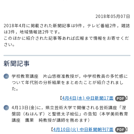
2018年05月07日
2018年4月に掲載された新聞記事は9件，テレビ番組2件，雑誌
は3件，地域情報誌2件です。
このほかに紹介された記事等あれば広報まで情報をお寄せくだ
さい。
新聞記事
学校教育講座 片山悠樹准教授が，中学校教員の多忙感に
ついて年代別の分析結果をまとめたことが紹介されまし
た。
【
4月4日(水) 中日新聞17面
】
PDF
4月13日(金)に，県立芸術大学で開催される芸術講座「涅
槃図（ねはんず）と聖徳太子絵伝」の告知（本学美術教育
講座 鷹巣 純教授が講師を務めます）
【
4月10日(火) 中日新聞朝刊7面
】
PDF