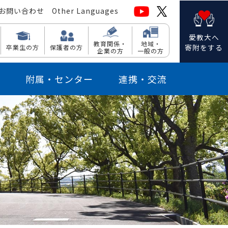
お問い合わせ
Other Languages
愛教大へ
教育関係・
地域・
寄附をする
卒業生の方
保護者の方
企業の方
一般の方
附属・センター
連携・交流