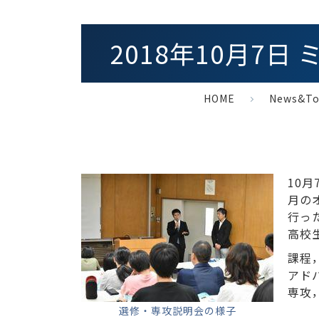
2018年10月7
HOME
News&To
10
月の
行っ
高校
課程
アド
専攻
選修・専攻説明会の様子