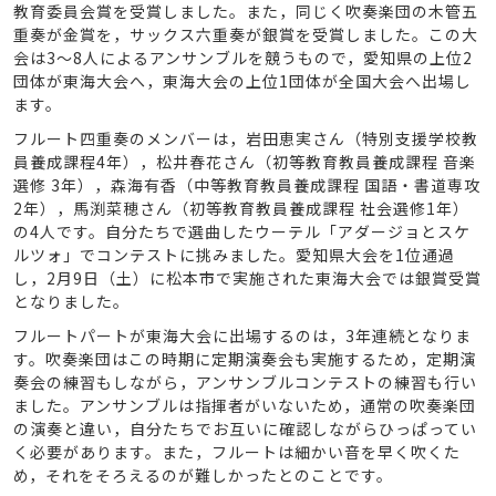
教育委員会賞を受賞しました。また，同じく吹奏楽団の木管五
重奏が金賞を，サックス六重奏が銀賞を受賞しました。この大
会は3～8人によるアンサンブルを競うもので，愛知県の上位2
団体が東海大会へ，東海大会の上位1団体が全国大会へ出場し
ます。
フルート四重奏のメンバーは，岩田恵実さん（特別支援学校教
員養成課程4年），松井春花さん（初等教育教員養成課程 音楽
選修 3年），森海有香（中等教育教員養成課程 国語・書道専攻
2年），馬渕菜穂さん（初等教育教員養成課程 社会選修1年）
の4人です。自分たちで選曲したウーテル「アダージョとスケ
ルツォ」でコンテストに挑みました。愛知県大会を1位通過
し，2月9日（土）に松本市で実施された東海大会では銀賞受賞
となりました。
フルートパートが東海大会に出場するのは，3年連続となりま
す。吹奏楽団はこの時期に定期演奏会も実施するため，定期演
奏会の練習もしながら，アンサンブルコンテストの練習も行い
ました。アンサンブルは指揮者がいないため，通常の吹奏楽団
の演奏と違い，自分たちでお互いに確認しながらひっぱってい
く必要があります。また，フルートは細かい音を早く吹くた
め，それをそろえるのが難しかったとのことです。